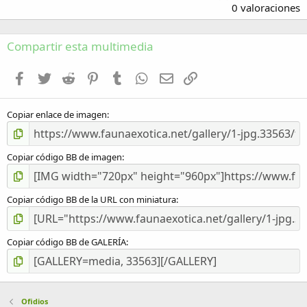
,
0 valoraciones
0
0
e
Compartir esta multimedia
s
t
Facebook
Twitter
Reddit
Pinterest
Tumblr
WhatsApp
Email
Enlace
r
e
l
Copiar enlace de imagen
l
a
(
s
Copiar código BB de imagen
)
Copiar código BB de la URL con miniatura
Copiar código BB de GALERÍA
Ofidios