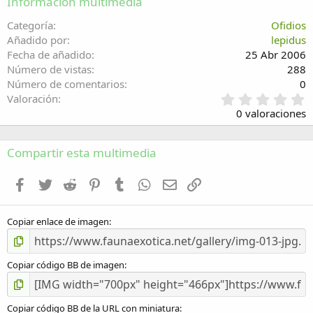
Información multimedia
26
Trebuchet MS
Categoría
Ofidios
Verdana
Añadido por
lepidus
Fecha de añadido
25 Abr 2006
Número de vistas
288
Número de comentarios
0
0
Valoración
,
0 valoraciones
0
0
e
Compartir esta multimedia
s
t
Facebook
Twitter
Reddit
Pinterest
Tumblr
WhatsApp
Email
Enlace
r
e
l
Copiar enlace de imagen
l
a
(
s
Copiar código BB de imagen
)
Copiar código BB de la URL con miniatura