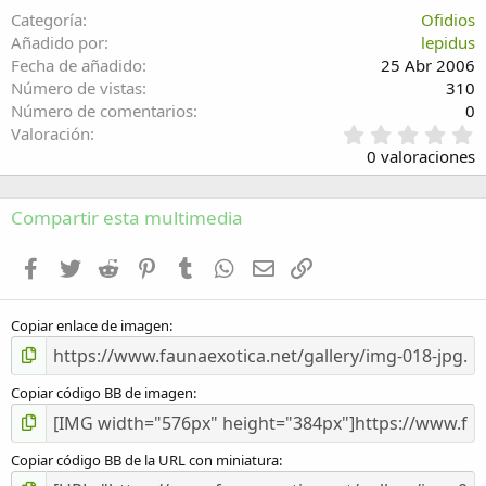
Categoría
Ofidios
Verdana
Añadido por
lepidus
Fecha de añadido
25 Abr 2006
Número de vistas
310
Número de comentarios
0
0
Valoración
,
0 valoraciones
0
0
e
Compartir esta multimedia
s
t
Facebook
Twitter
Reddit
Pinterest
Tumblr
WhatsApp
Email
Enlace
r
e
l
Copiar enlace de imagen
l
a
(
s
Copiar código BB de imagen
)
Copiar código BB de la URL con miniatura