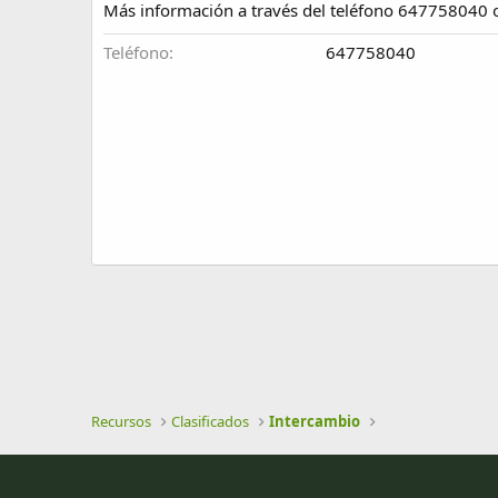
Más información a través del teléfono 647758040 o
e
a
Teléfono
647758040
c
i
ó
n
Recursos
Clasificados
Intercambio