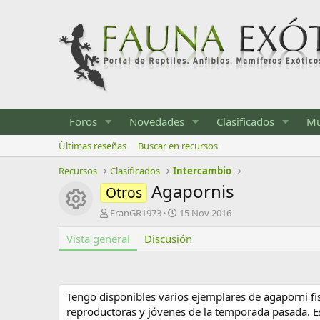
Foros
Novedades
Clasificados
Mu
Últimas reseñas
Buscar en recursos
Recursos
Clasificados
Intercambio
Agapornis
Otros
Icono del recurso
A
F
FranGR1973
15 Nov 2016
u
e
Vista general
t
Discusión
c
o
h
r
a
d
e
Tengo disponibles varios ejemplares de agaporni fisc
c
reproductoras y jóvenes de la temporada pasada. Es
r