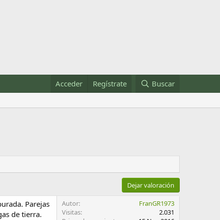
Acceder
Regístrate
Buscar
Dejar valoración
purada. Parejas
Autor
FranGR1973
Visitas
2.031
as de tierra.