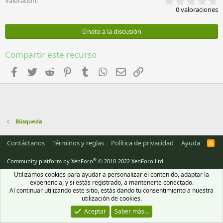
0
Valoración
,
0 valoraciones
0
0
e
Únete a la discusión
s
t
r
Compartir este recurso
e
l
Facebook
Twitter
Reddit
Pinterest
Tumblr
WhatsApp
Email
Enlace
l
a
(
s
)
Búsqueda
Contáctanos
Términos y reglas
Política de privacidad
Ayuda
R
S
S
®
Community platform by XenForo
© 2010-2022 XenForo Ltd.
Utilizamos cookies para ayudar a personalizar el contenido, adaptar la
experiencia, y si estás registrado, a mantenerte conectado.
Al continuar utilizando este sitio, estás dando tu consentimiento a nuestra
utilización de cookies.
Aceptar
Saber más…