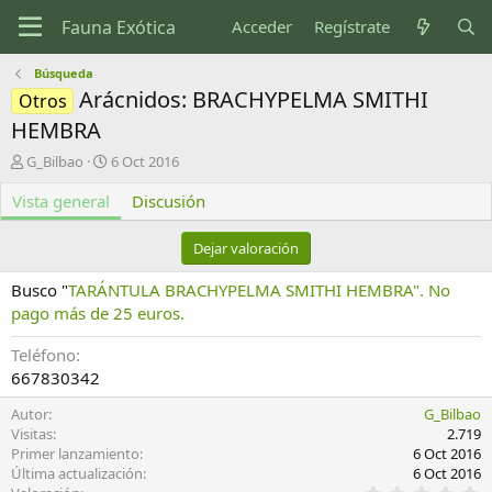
Acceder
Regístrate
Búsqueda
Arácnidos: BRACHYPELMA SMITHI
Otros
HEMBRA
A
F
G_Bilbao
6 Oct 2016
u
e
Vista general
t
c
Discusión
o
h
r
a
Dejar valoración
d
e
Busco "
TARÁNTULA BRACHYPELMA SMITHI HEMBRA". No
c
pago más de 25 euros.
r
e
Teléfono
a
667830342
c
i
Autor
G_Bilbao
ó
Visitas
2.719
n
Primer lanzamiento
6 Oct 2016
Última actualización
6 Oct 2016