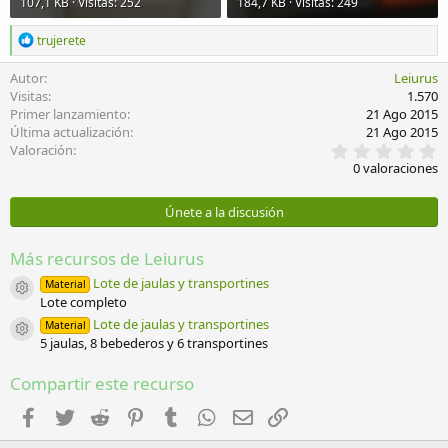
107,1 KB · Visitas: 252
184,7 KB · Visitas: 249
R
trujerete
e
a
Autor
Leiurus
c
Visitas
1.570
c
Primer lanzamiento
21 Ago 2015
i
Última actualización
21 Ago 2015
o
0
Valoración
n
,
e
0 valoraciones
0
s
0
:
e
Únete a la discusión
s
t
r
Más recursos de Leiurus
e
l
Lote de jaulas y transportines
Material
Icono del recurso
l
Lote completo
a
Lote de jaulas y transportines
Material
(
Icono del recurso
5 jaulas, 8 bebederos y 6 transportines
s
)
Compartir este recurso
Facebook
Twitter
Reddit
Pinterest
Tumblr
WhatsApp
Email
Enlace