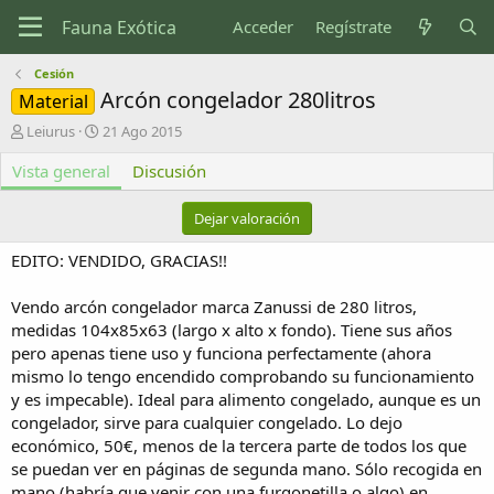
Acceder
Regístrate
Cesión
Arcón congelador 280litros
Material
A
F
Leiurus
21 Ago 2015
u
e
Vista general
t
c
Discusión
o
h
r
a
Dejar valoración
d
e
EDITO: VENDIDO, GRACIAS!!
c
r
Vendo arcón congelador marca Zanussi de 280 litros,
e
medidas 104x85x63 (largo x alto x fondo). Tiene sus años
a
c
pero apenas tiene uso y funciona perfectamente (ahora
i
mismo lo tengo encendido comprobando su funcionamiento
ó
y es impecable). Ideal para alimento congelado, aunque es un
n
congelador, sirve para cualquier congelado. Lo dejo
económico, 50€, menos de la tercera parte de todos los que
se puedan ver en páginas de segunda mano. Sólo recogida en
mano (habría que venir con una furgonetilla o algo) en