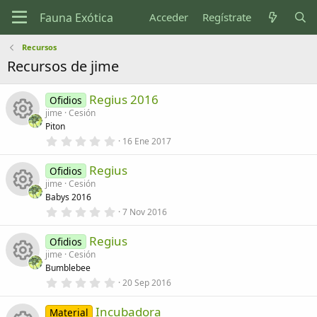
Acceder
Regístrate
Recursos
Recursos de jime
Regius 2016
Ofidios
jime
Cesión
Piton
0
16 Ene 2017
I
,
0
Regius
0
Ofidios
c
e
jime
Cesión
s
Babys 2016
o
t
r
0
7 Nov 2016
I
e
,
n
l
0
l
Regius
0
Ofidios
c
a
e
jime
Cesión
o
(
s
Bumblebee
s
o
t
)
r
0
20 Sep 2016
d
I
e
,
n
l
0
l
Incubadora
0
Material