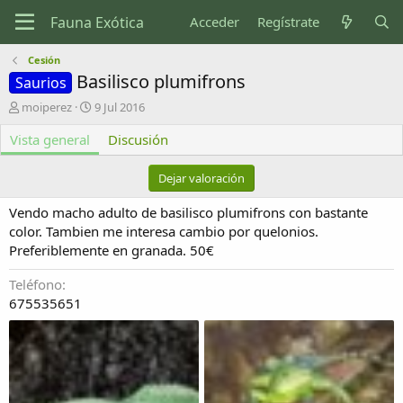
Acceder
Regístrate
Cesión
Basilisco plumifrons
Saurios
A
F
moiperez
9 Jul 2016
u
e
Vista general
t
c
Discusión
o
h
r
a
Dejar valoración
d
e
Vendo macho adulto de basilisco plumifrons con bastante
c
color. Tambien me interesa cambio por quelonios.
r
Preferiblemente en granada. 50€
e
a
Teléfono
c
i
675535651
ó
n