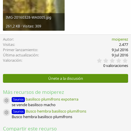
IMG-20160328-WA0005.jpg
261,2 KB · Visitas: 309
Autor
moiperez
Visitas
2.477
Primer lanzamiento
9 Jul 2016
Última actualización
9 Jul 2016
0
Valoración
,
0 valoraciones
0
0
e
Únete a la discusión
s
t
r
Más recursos de moiperez
e
l
basilisco plumifrons expoterra
Saurios
Icono del recurso
l
se vende basilisco macho
a
Busco hembra basilisco plumifrons
Saurios
(
Icono del recurso
Busco hembra basilisco plumifrons
s
)
Compartir este recurso