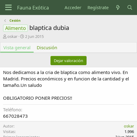
Acceder
Regístrate
Cesión
blaptica dubia
Alimento
A
F
oskar
2 Jun 2015
u
e
Vista general
t
c
Discusión
o
h
r
a
Dejar valoración
d
e
Nos dedicamos a la cria de blaptica como alimento vivo. En
c
Madrid. Precios económicos y en funcion de la cantidad y el
r
tamaño.Un saludo
e
a
c
OBLIGATORIO PONER PRECIOS!!
i
ó
Teléfono
n
667028473
Autor
oskar
Visitas
1.996