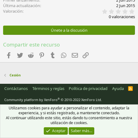
Primer lanzamiento
2 Jun 2015
Última actualización
2 Jun 2015
0
Valoración
,
0 valoraciones
0
0
e
Únete a la discusión
s
t
r
Compartir este recurso
e
l
Facebook
Twitter
Reddit
Pinterest
Tumblr
WhatsApp
Email
Enlace
l
a
(
s
)
Cesión
Contáctanos
Términos y reglas
Política de privacidad
Ayuda
R
S
S
®
Community platform by XenForo
© 2010-2022 XenForo Ltd.
Utilizamos cookies para ayudar a personalizar el contenido, adaptar la
experiencia, y si estás registrado, a mantenerte conectado.
Al continuar utilizando este sitio, estás dando tu consentimiento a nuestra
utilización de cookies.
Aceptar
Saber más…