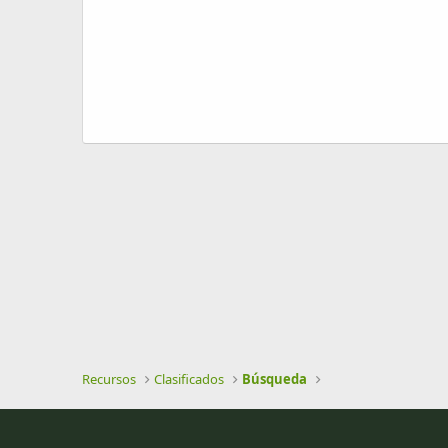
e
a
c
i
ó
n
Recursos
Clasificados
Búsqueda