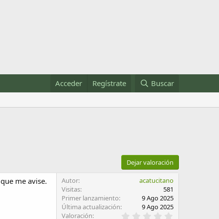
Acceder
Regístrate
Buscar
Dejar valoración
 que me avise.
Autor
acatucitano
Visitas
581
Primer lanzamiento
9 Ago 2025
Última actualización
9 Ago 2025
0
Valoración