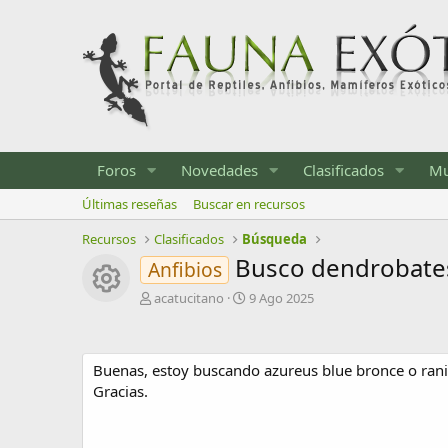
Foros
Novedades
Clasificados
Mu
Últimas reseñas
Buscar en recursos
Recursos
Clasificados
Búsqueda
Busco dendrobate
Anfibios
Icono del recurso
A
F
acatucitano
9 Ago 2025
u
e
t
c
o
h
Buenas, estoy buscando azureus blue bronce o ranit
r
a
d
Gracias.
e
c
r