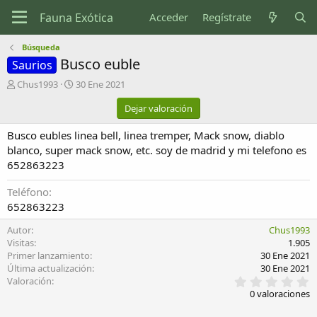
Acceder
Regístrate
Búsqueda
Busco euble
Saurios
A
F
Chus1993
30 Ene 2021
u
e
Dejar valoración
t
c
o
h
Busco eubles linea bell, linea tremper, Mack snow, diablo
r
a
d
blanco, super mack snow, etc. soy de madrid y mi telefono es
e
652863223
c
r
Teléfono
e
652863223
a
c
Autor
Chus1993
i
Visitas
1.905
ó
Primer lanzamiento
30 Ene 2021
n
Última actualización
30 Ene 2021
0
Valoración
,
0 valoraciones
0
0