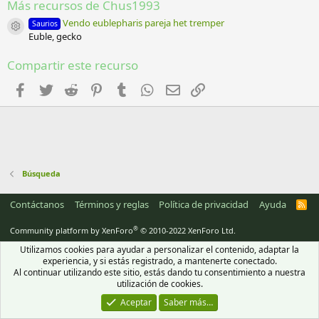
Más recursos de Chus1993
e
s
Vendo eublepharis pareja het tremper
Saurios
t
Icono del recurso
Euble, gecko
r
e
l
Compartir este recurso
l
a
Facebook
Twitter
Reddit
Pinterest
Tumblr
WhatsApp
Email
Enlace
(
s
)
Búsqueda
Contáctanos
Términos y reglas
Política de privacidad
Ayuda
R
S
S
®
Community platform by XenForo
© 2010-2022 XenForo Ltd.
Utilizamos cookies para ayudar a personalizar el contenido, adaptar la
experiencia, y si estás registrado, a mantenerte conectado.
Al continuar utilizando este sitio, estás dando tu consentimiento a nuestra
utilización de cookies.
Aceptar
Saber más…