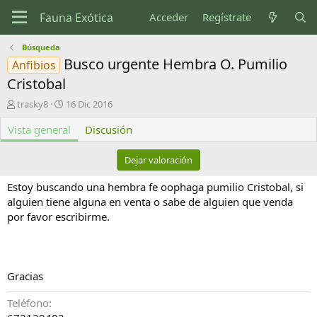
Acceder
Regístrate
Búsqueda
Busco urgente Hembra O. Pumilio
Anfibios
Cristobal
A
F
trasky8
16 Dic 2016
u
e
Vista general
t
c
Discusión
o
h
r
a
Dejar valoración
d
e
Estoy buscando una hembra fe oophaga pumilio Cristobal, si
c
alguien tiene alguna en venta o sabe de alguien que venda
r
por favor escribirme.
e
a
c
i
ó
Gracias
n
Teléfono