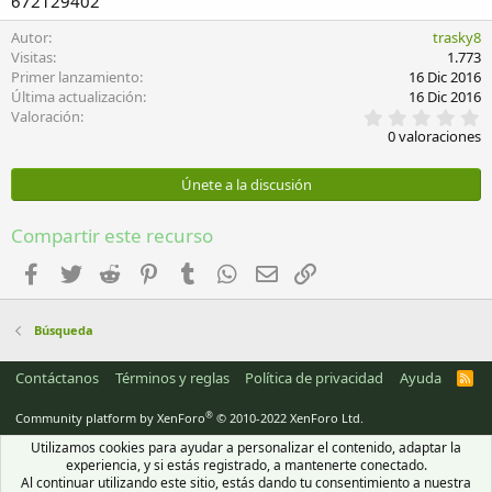
672129402
Autor
trasky8
Visitas
1.773
Primer lanzamiento
16 Dic 2016
Última actualización
16 Dic 2016
0
Valoración
,
0 valoraciones
0
0
e
Únete a la discusión
s
t
r
Compartir este recurso
e
l
Facebook
Twitter
Reddit
Pinterest
Tumblr
WhatsApp
Email
Enlace
l
a
(
s
Búsqueda
)
Contáctanos
Términos y reglas
Política de privacidad
Ayuda
R
S
S
®
Community platform by XenForo
© 2010-2022 XenForo Ltd.
Utilizamos cookies para ayudar a personalizar el contenido, adaptar la
experiencia, y si estás registrado, a mantenerte conectado.
Al continuar utilizando este sitio, estás dando tu consentimiento a nuestra