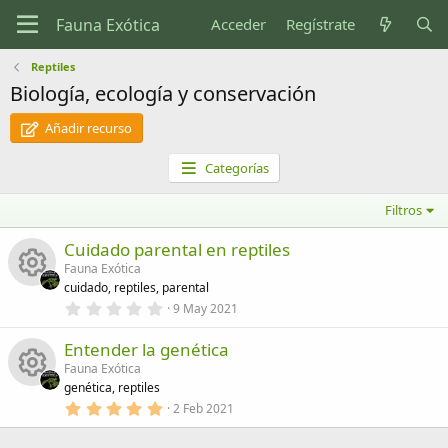
Acceder
Regístrate
Reptiles
Biología, ecología y conservación
Añadir recurso
Categorías
Filtros
Cuidado parental en reptiles
Fauna Exótica
cuidado, reptiles, parental
0
9 May 2021
I
,
0
Entender la genética
0
c
e
Fauna Exótica
s
genética, reptiles
o
t
r
5
2 Feb 2021
I
e
,
n
l
0
l