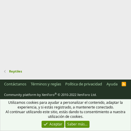
0
c
a
e
o
(
s
s
o
t
)
r
d
e
n
l
l
e
a
o
(
s
l
)
d
r
e
e
l
Reptiles
c
r
Contáctanos
Términos y reglas
Política de privacidad
Ayuda
R
S
u
S
e
®
Community platform by XenForo
© 2010-2022 XenForo Ltd.
r
Utilizamos cookies para ayudar a personalizar el contenido, adaptar la
c
experiencia, y si estás registrado, a mantenerte conectado.
s
Al continuar utilizando este sitio, estás dando tu consentimiento a nuestra
utilización de cookies.
u
o
Aceptar
Saber más…