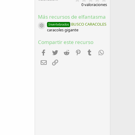
,
0 valoraciones
0
0
Más recursos de elfantasma
e
s
BUSCO CARACOLES
Invertebrados
t
Icono del recurso
caracoles gigante
r
e
l
Compartir este recurso
l
a
Facebook
Twitter
Reddit
Pinterest
Tumblr
WhatsApp
(
s
Email
Enlace
)