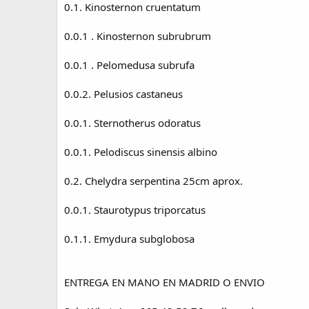
0.1. Kinosternon cruentatum
e
a
c
0.0.1 . Kinosternon subrubrum
i
ó
0.0.1 . Pelomedusa subrufa
n
0.0.2. Pelusios castaneus
0.0.1. Sternotherus odoratus
0.0.1. Pelodiscus sinensis albino
0.2. Chelydra serpentina 25cm aprox.
0.0.1. Staurotypus triporcatus
0.1.1. Emydura subglobosa
ENTREGA EN MANO EN MADRID O ENVIO