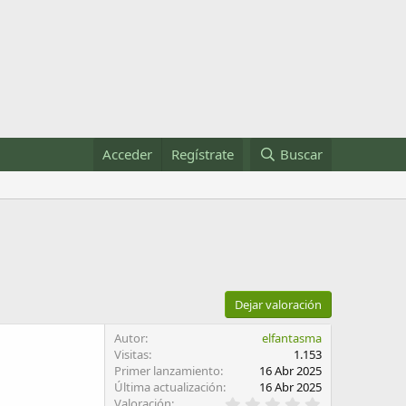
Acceder
Regístrate
Buscar
Dejar valoración
Autor
elfantasma
Visitas
1.153
Primer lanzamiento
16 Abr 2025
Última actualización
16 Abr 2025
0
Valoración