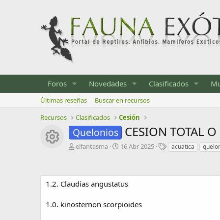
Foros
Novedades
Clasificados
Mu
Últimas reseñas
Buscar en recursos
Recursos
Clasificados
Cesión
CESION TOTAL O
Quelonios
Icono del recurso
A
F
E
elfantasma
16 Abr 2025
acuatica
quelo
u
e
t
t
c
i
o
h
q
r
a
u
1.2. Claudias angustatus
d
e
e
t
1.0. kinosternon scorpioides
c
a
r
s