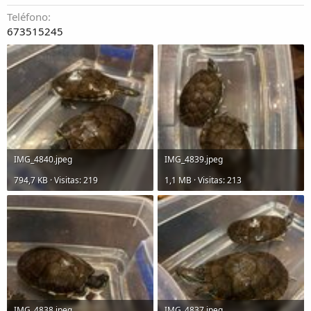
Teléfono
673515245
IMG_4840.jpeg
IMG_4839.jpeg
794,7 KB · Visitas: 219
1,1 MB · Visitas: 213
IMG_4838.jpeg
IMG_4837.jpeg