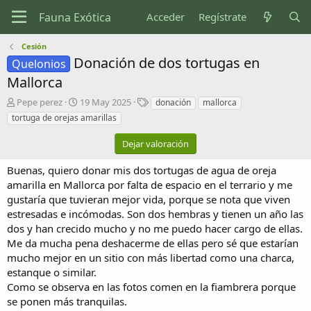
Acceder
Regístrate
Cesión
Donación de dos tortugas en
Quelonios
Mallorca
A
F
E
Pepe perez
19 May 2025
donación
mallorca
u
e
t
tortuga de orejas amarillas
t
c
i
o
h
q
Dejar valoración
r
a
u
d
e
Buenas, quiero donar mis dos tortugas de agua de oreja
e
t
amarilla en Mallorca por falta de espacio en el terrario y me
c
a
gustaría que tuvieran mejor vida, porque se nota que viven
r
s
estresadas e incómodas. Son dos hembras y tienen un año las
e
a
dos y han crecido mucho y no me puedo hacer cargo de ellas.
c
Me da mucha pena deshacerme de ellas pero sé que estarían
i
mucho mejor en un sitio con más libertad como una charca,
ó
estanque o similar.
n
Como se observa en las fotos comen en la fiambrera porque
se ponen más tranquilas.