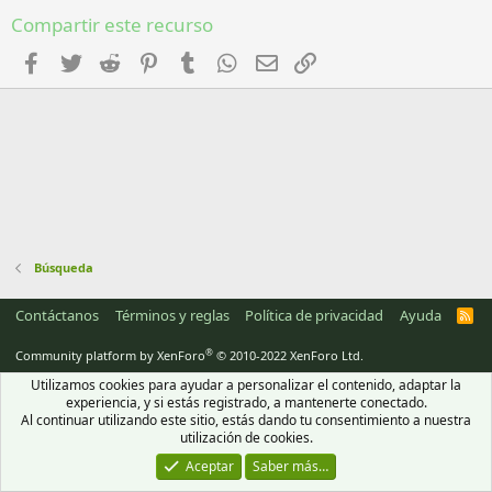
t
r
Compartir este recurso
e
l
Facebook
Twitter
Reddit
Pinterest
Tumblr
WhatsApp
Email
Enlace
l
a
(
s
)
Búsqueda
Contáctanos
Términos y reglas
Política de privacidad
Ayuda
R
S
S
®
Community platform by XenForo
© 2010-2022 XenForo Ltd.
Utilizamos cookies para ayudar a personalizar el contenido, adaptar la
experiencia, y si estás registrado, a mantenerte conectado.
Al continuar utilizando este sitio, estás dando tu consentimiento a nuestra
utilización de cookies.
Aceptar
Saber más…