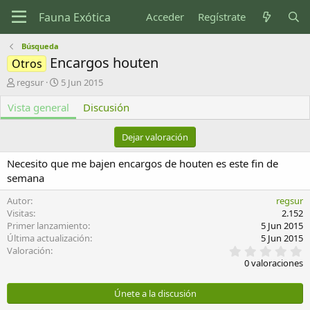
Acceder
Regístrate
Búsqueda
Encargos houten
Otros
A
F
regsur
5 Jun 2015
u
e
Vista general
t
c
Discusión
o
h
r
a
Dejar valoración
d
e
Necesito que me bajen encargos de houten es este fin de
c
semana
r
e
Autor
regsur
a
Visitas
2.152
c
Primer lanzamiento
5 Jun 2015
i
Última actualización
5 Jun 2015
ó
0
Valoración
n
,
0 valoraciones
0
0
e
Únete a la discusión
s