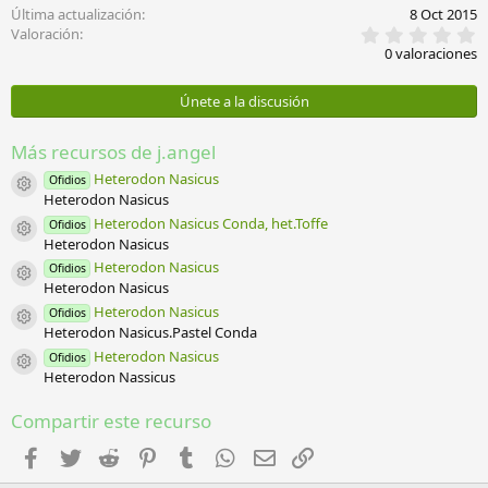
Última actualización
8 Oct 2015
o
0
Valoración
n
,
e
0 valoraciones
0
s
0
:
e
Únete a la discusión
s
t
r
Más recursos de j.angel
e
l
Heterodon Nasicus
Ofidios
Icono del recurso
l
Heterodon Nasicus
a
Heterodon Nasicus Conda, het.Toffe
Ofidios
(
Icono del recurso
Heterodon Nasicus
s
)
Heterodon Nasicus
Ofidios
Icono del recurso
Heterodon Nasicus
Heterodon Nasicus
Ofidios
Icono del recurso
Heterodon Nasicus.Pastel Conda
Heterodon Nasicus
Ofidios
Icono del recurso
Heterodon Nassicus
Compartir este recurso
Facebook
Twitter
Reddit
Pinterest
Tumblr
WhatsApp
Email
Enlace