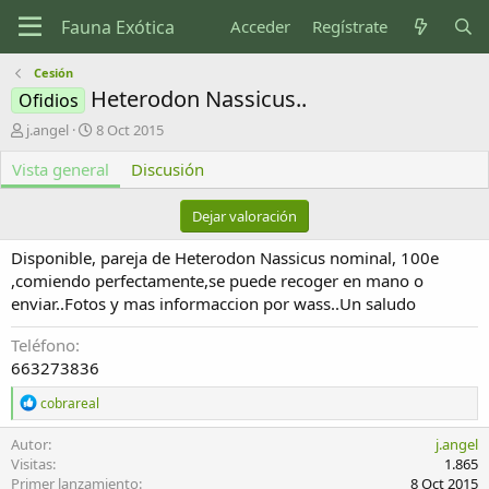
Acceder
Regístrate
Cesión
Heterodon Nassicus..
Ofidios
A
F
j.angel
8 Oct 2015
u
e
Vista general
t
c
Discusión
o
h
r
a
Dejar valoración
d
e
Disponible, pareja de Heterodon Nassicus nominal, 100e
c
,comiendo perfectamente,se puede recoger en mano o
r
enviar..Fotos y mas informaccion por wass..Un saludo
e
a
Teléfono
c
i
663273836
ó
R
cobrareal
n
e
a
Autor
j.angel
c
Visitas
1.865
c
Primer lanzamiento
8 Oct 2015
i