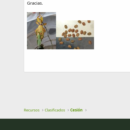
Gracias.
e
a
c
i
ó
n
Recursos
Clasificados
Cesión