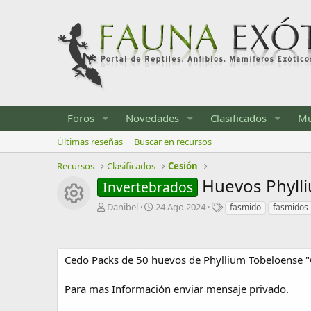
Foros
Novedades
Clasificados
Mu
Últimas reseñas
Buscar en recursos
Recursos
Clasificados
Cesión
Huevos Phylli
Invertebrados
Icono del recurso
A
F
E
Danibel
24 Ago 2024
fasmido
fasmidos
u
e
t
t
c
i
o
h
q
r
a
u
Cedo Packs de 50 huevos de Phyllium Tobeloense "
d
e
e
t
Para mas Información enviar mensaje privado.
c
a
r
s