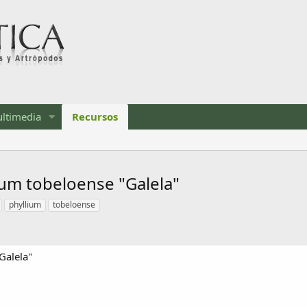
ltimedia
Recursos
um tobeloense "Galela"
phyllium
tobeloense
Galela"