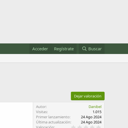
Acceder
Regístrate
Buscar
Dejar valoración
Autor
Danibel
Visitas
1.015
Primer lanzamiento
24 Ago 2024
Última actualización
24 Ago 2024
0
Valoración