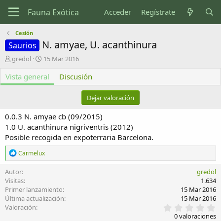
Acceder
Regístrate
Cesión
N. amyae, U. acanthinura
Saurios
A
F
gredol
15 Mar 2016
u
e
Vista general
t
c
Discusión
o
h
r
a
Dejar valoración
d
e
0.0.3 N. amyae cb (09/2015)
c
1.0 U. acanthinura nigriventris (2012)
r
Posible recogida en expoterraria Barcelona.
e
a
R
Carmelux
c
e
i
a
Autor
gredol
ó
c
Visitas
1.634
n
c
Primer lanzamiento
15 Mar 2016
i
Última actualización
15 Mar 2016
o
0
Valoración
n
,
e
0 valoraciones