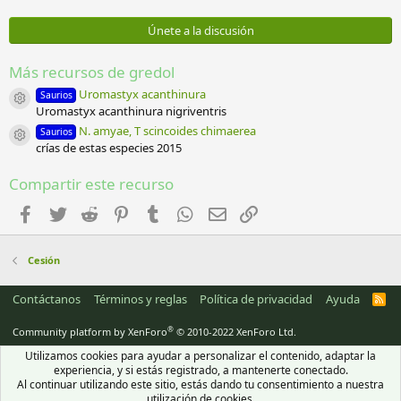
0
s
0
:
e
Únete a la discusión
s
t
r
Más recursos de gredol
e
l
Uromastyx acanthinura
Saurios
Icono del recurso
l
Uromastyx acanthinura nigriventris
a
N. amyae, T scincoides chimaerea
Saurios
(
Icono del recurso
crías de estas especies 2015
s
)
Compartir este recurso
Facebook
Twitter
Reddit
Pinterest
Tumblr
WhatsApp
Email
Enlace
Cesión
Contáctanos
Términos y reglas
Política de privacidad
Ayuda
R
S
S
®
Community platform by XenForo
© 2010-2022 XenForo Ltd.
Utilizamos cookies para ayudar a personalizar el contenido, adaptar la
experiencia, y si estás registrado, a mantenerte conectado.
Al continuar utilizando este sitio, estás dando tu consentimiento a nuestra
utilización de cookies.