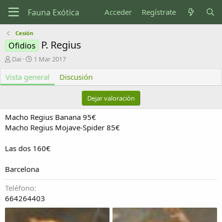
Acceder
Regístrate
Cesión
P. Regius
Ofidios
A
F
Dai
1 Mar 2017
u
e
Vista general
t
c
Discusión
o
h
r
a
Dejar valoración
d
e
Macho Regius Banana 95€
c
Macho Regius Mojave-Spider 85€
r
e
Las dos 160€
a
c
i
Barcelona
ó
n
Teléfono
664264403