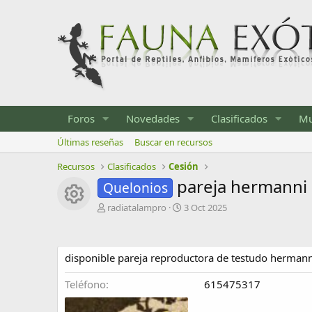
Foros
Novedades
Clasificados
Mu
Últimas reseñas
Buscar en recursos
Recursos
Clasificados
Cesión
pareja hermanni
Quelonios
Icono del recurso
A
F
radiatalampro
3 Oct 2025
u
e
t
c
o
h
disponible pareja reproductora de testudo herman
r
a
d
e
Teléfono
615475317
c
r