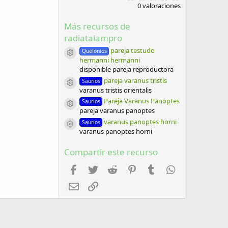
,
0 valoraciones
0
0
Más recursos de
e
s
radiatalampro
t
r
pareja testudo
Quelonios
e
Icono del recurso
hermanni hermanni
l
disponible pareja reproductora
l
a
pareja varanus tristis
Saurios
Icono del recurso
(
varanus tristis orientalis
s
Pareja Varanus Panoptes
)
Saurios
Icono del recurso
pareja varanus panoptes
varanus panoptes horni
Saurios
Icono del recurso
varanus panoptes horni
Compartir este recurso
Facebook
Twitter
Reddit
Pinterest
Tumblr
WhatsApp
Email
Enlace