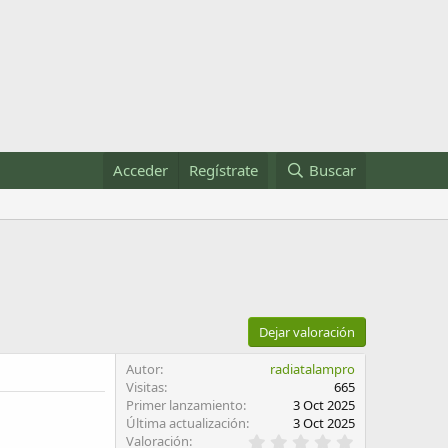
Acceder
Regístrate
Buscar
Dejar valoración
Autor
radiatalampro
Visitas
665
Primer lanzamiento
3 Oct 2025
Última actualización
3 Oct 2025
0
Valoración