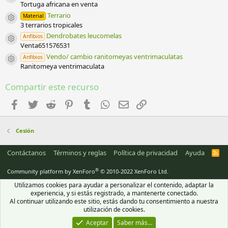
Icono del recurso
l
Tortuga africana en venta
a
Terrario
Material
(
Icono del recurso
3 terrarios tropicales
s
)
Dendrobates leucomelas
Anfibios
Icono del recurso
Venta651576531
Vendo/ cambio ranitomeyas ventrimaculatas
Anfibios
Icono del recurso
Ranitomeya ventrimaculata
Compartir este recurso
Facebook
Twitter
Reddit
Pinterest
Tumblr
WhatsApp
Email
Enlace
Cesión
Contáctanos
Términos y reglas
Política de privacidad
Ayuda
R
S
S
®
Community platform by XenForo
© 2010-2022 XenForo Ltd.
Utilizamos cookies para ayudar a personalizar el contenido, adaptar la
experiencia, y si estás registrado, a mantenerte conectado.
Al continuar utilizando este sitio, estás dando tu consentimiento a nuestra
utilización de cookies.
Aceptar
Saber más…