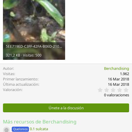
5EE719ED-C3FF-42FA-B06D-210806E8D622.jpeg
321,2 KB · Visitas: 500
Autor
Berchandising
Visitas
1.962
Primer lanzamiento
16 Mar 2018
Última actualización
16 Mar 2018
0
Valoración
,
0 valoraciones
0
0
e
Únete a la discusión
s
t
r
Más recursos de Berchandising
e
l
0.1 sulcata
Quelonios