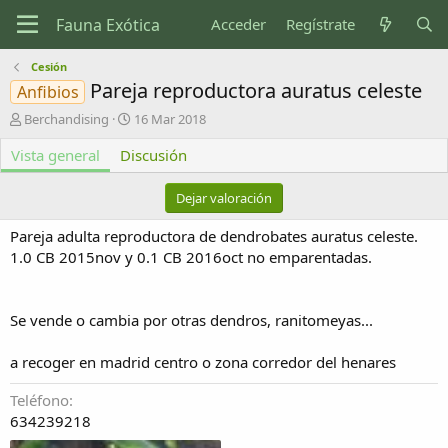
Acceder
Regístrate
Cesión
Pareja reproductora auratus celeste
Anfibios
A
F
Berchandising
16 Mar 2018
u
e
Vista general
t
Discusión
c
o
h
r
a
Dejar valoración
d
e
Pareja adulta reproductora de dendrobates auratus celeste.
c
1.0 CB 2015nov y 0.1 CB 2016oct no emparentadas.
r
e
a
c
Se vende o cambia por otras dendros, ranitomeyas...
i
ó
a recoger en madrid centro o zona corredor del henares
n
Teléfono
634239218