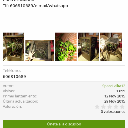
Tlf: 606810689/e-mail/whatsapp
Teléfono
606810689
Autor
SpaceLaika12
Visitas
1.655
Primer lanzamiento
12 Nov 2015
Última actualización
29 Nov 2015
0
Valoración
,
0 valoraciones
0
0
e
Únete a la discusión
s