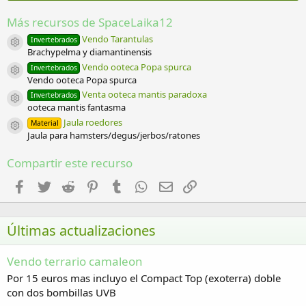
t
r
Más recursos de SpaceLaika12
e
l
Vendo Tarantulas
Invertebrados
Icono del recurso
l
Brachypelma y diamantinensis
a
Vendo ooteca Popa spurca
Invertebrados
(
Icono del recurso
Vendo ooteca Popa spurca
s
)
Venta ooteca mantis paradoxa
Invertebrados
Icono del recurso
ooteca mantis fantasma
Jaula roedores
Material
Icono del recurso
Jaula para hamsters/degus/jerbos/ratones
Compartir este recurso
Facebook
Twitter
Reddit
Pinterest
Tumblr
WhatsApp
Email
Enlace
Últimas actualizaciones
Vendo terrario camaleon
Por 15 euros mas incluyo el Compact Top (exoterra) doble
con dos bombillas UVB