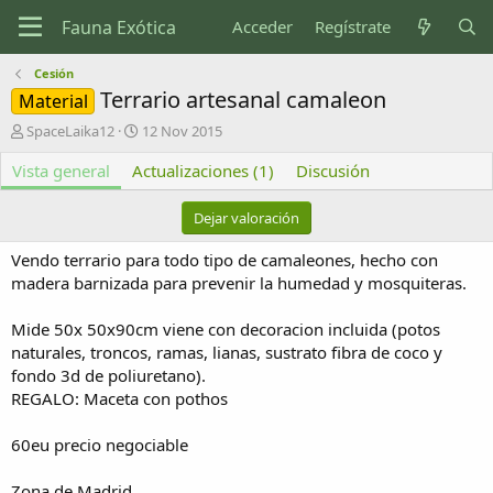
Acceder
Regístrate
Cesión
Terrario artesanal camaleon
Material
A
F
SpaceLaika12
12 Nov 2015
u
e
Vista general
t
Actualizaciones (1)
c
Discusión
o
h
r
a
Dejar valoración
d
e
Vendo terrario para todo tipo de camaleones, hecho con
c
madera barnizada para prevenir la humedad y mosquiteras.
r
e
Mide 50x 50x90cm viene con decoracion incluida (potos
a
c
naturales, troncos, ramas, lianas, sustrato fibra de coco y
i
fondo 3d de poliuretano).
ó
REGALO: Maceta con pothos
n
60eu precio negociable
Zona de Madrid