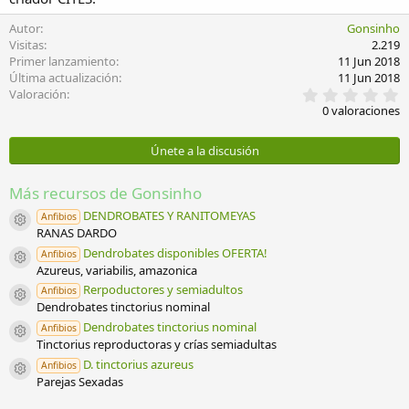
Autor
Gonsinho
Visitas
2.219
Primer lanzamiento
11 Jun 2018
Última actualización
11 Jun 2018
0
Valoración
,
0 valoraciones
0
0
e
Únete a la discusión
s
t
r
Más recursos de Gonsinho
e
l
DENDROBATES Y RANITOMEYAS
Anfibios
Icono del recurso
l
RANAS DARDO
a
Dendrobates disponibles OFERTA!
Anfibios
(
Icono del recurso
Azureus, variabilis, amazonica
s
)
Rerpoductores y semiadultos
Anfibios
Icono del recurso
Dendrobates tinctorius nominal
Dendrobates tinctorius nominal
Anfibios
Icono del recurso
Tinctorius reproductoras y crías semiadultas
D. tinctorius azureus
Anfibios
Icono del recurso
Parejas Sexadas