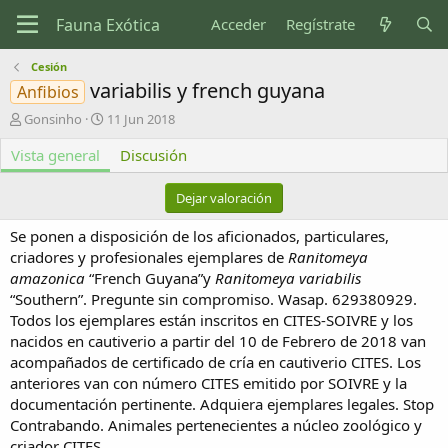
Acceder
Regístrate
Cesión
variabilis y french guyana
Anfibios
A
F
Gonsinho
11 Jun 2018
u
e
Vista general
t
c
Discusión
o
h
r
a
Dejar valoración
d
e
Se ponen a disposición de los aficionados, particulares,
c
criadores y profesionales ejemplares de
Ranitomeya
r
amazonica
“French Guyana”y
Ranitomeya variabilis
e
“Southern”. Pregunte sin compromiso. Wasap. 629380929.
a
c
Todos los ejemplares están inscritos en CITES-SOIVRE y los
i
nacidos en cautiverio a partir del 10 de Febrero de 2018 van
ó
acompañados de certificado de cría en cautiverio CITES. Los
n
anteriores van con número CITES emitido por SOIVRE y la
documentación pertinente. Adquiera ejemplares legales. Stop
Contrabando. Animales pertenecientes a núcleo zoológico y
criador CITES.