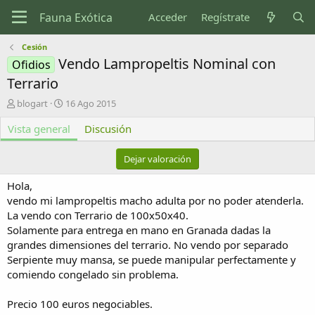
Acceder
Regístrate
Cesión
Vendo Lampropeltis Nominal con
Ofidios
Terrario
A
F
blogart
16 Ago 2015
u
e
Vista general
t
c
Discusión
o
h
r
a
Dejar valoración
d
e
Hola,
c
vendo mi lampropeltis macho adulta por no poder atenderla.
r
La vendo con Terrario de 100x50x40.
e
Solamente para entrega en mano en Granada dadas la
a
c
grandes dimensiones del terrario. No vendo por separado
i
Serpiente muy mansa, se puede manipular perfectamente y
ó
comiendo congelado sin problema.
n
Precio 100 euros negociables.