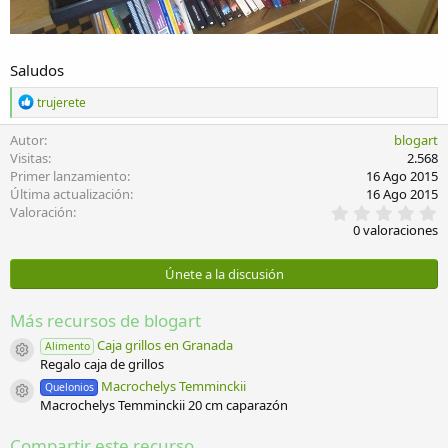
Saludos
R
trujerete
e
a
Autor
blogart
c
Visitas
2.568
c
Primer lanzamiento
16 Ago 2015
i
Última actualización
16 Ago 2015
o
0
Valoración
n
,
e
0 valoraciones
0
s
0
:
e
Únete a la discusión
s
t
r
Más recursos de blogart
e
l
Caja grillos en Granada
Alimento
Icono del recurso
l
Regalo caja de grillos
a
Macrochelys Temminckii
Quelonios
(
Icono del recurso
Macrochelys Temminckii 20 cm caparazón
s
)
Compartir este recurso