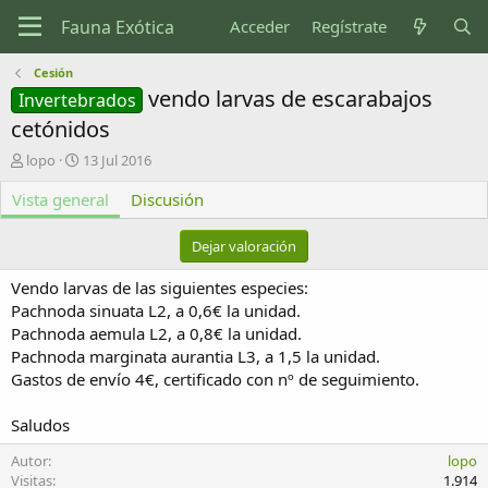
Acceder
Regístrate
Cesión
vendo larvas de escarabajos
Invertebrados
cetónidos
A
F
lopo
13 Jul 2016
u
e
Vista general
t
c
Discusión
o
h
r
a
Dejar valoración
d
e
Vendo larvas de las siguientes especies:
c
Pachnoda sinuata L2, a 0,6€ la unidad.
r
Pachnoda aemula L2, a 0,8€ la unidad.
e
Pachnoda marginata aurantia L3, a 1,5 la unidad.
a
c
Gastos de envío 4€, certificado con nº de seguimiento.
i
ó
Saludos
n
Autor
lopo
Visitas
1.914