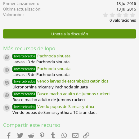
Primer lanzamiento
13 Jul 2016
Última actualización
13 Jul 2016
0
Valoración
,
0 valoraciones
0
0
e
Únete a la discusión
s
t
r
Más recursos de lopo
e
l
Pachnoda sinuata
Invertebrados
Icono del recurso
l
Larvas L3 de Pachnoda sinuata
a
Pachnoda sinuata
Invertebrados
(
Icono del recurso
Larvas L3 de Pachnoda sinuata
s
)
vendo larvas de escarabajos cetónidos
Invertebrados
Icono del recurso
Dicronorhina micans y Pachnoda sinuata
Busco macho adulto de Jumnos ruckeri
Invertebrados
Icono del recurso
Busco macho adulto de Jumnos ruckeri
Vendo pupas de Samia cynthia
Invertebrados
Icono del recurso
Vendo pupas de Samia cynthia a 1€ la unidad.
Compartir este recurso
Facebook
Twitter
Reddit
Pinterest
Tumblr
WhatsApp
Email
Enlace