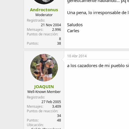
geneticamente hablando... pq el
d
i
Androctonus
e
c
Una pena, lo irresponsable de l
l
i
Moderator
t
o
Registrado
Saludos
e
21 Nov 2004
Mensajes
2.996
m
Carles
Puntos de reacción
a
8
Puntos
38
10 Abr 2014
a los cazadores de mi pueblo s
JOAQUIN
Well-Known Member
Registrado
27 Feb 2005
Mensajes
3.409
Puntos de reacción
34
Puntos
48
Ubicación