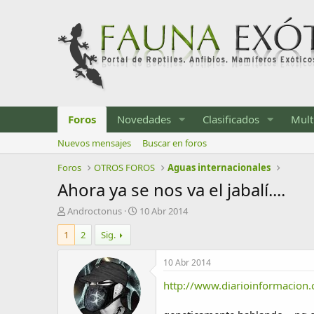
Foros
Novedades
Clasificados
Mult
Nuevos mensajes
Buscar en foros
Foros
OTROS FOROS
Aguas internacionales
Ahora ya se nos va el jabalí....
I
F
Androctonus
10 Abr 2014
n
e
1
2
Sig.
i
c
c
h
i
a
10 Abr 2014
a
d
http://www.diarioinformacion
d
e
o
i
r
n