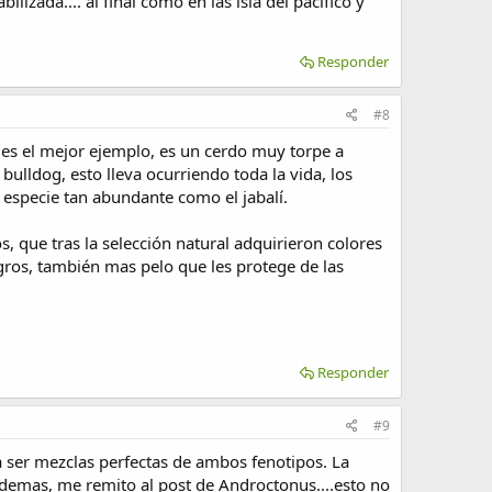
izada.... al final como en las isla del pacifico y
Responder
#8
o es el mejor ejemplo, es un cerdo muy torpe a
ulldog, esto lleva ocurriendo toda la vida, los
especie tan abundante como el jabalí.
s, que tras la selección natural adquirieron colores
gros, también mas pelo que les protege de las
Responder
#9
a ser mezclas perfectas de ambos fenotipos. La
o demas, me remito al post de Androctonus....esto no