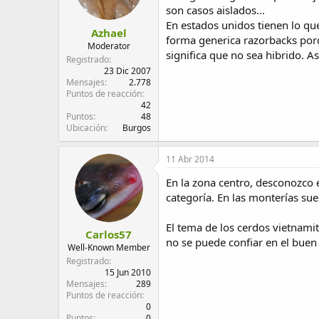
son casos aislados...
En estados unidos tienen lo que
Azhael
forma generica razorbacks porq
Moderator
significa que no sea hibrido. Asi
Registrado
23 Dic 2007
Mensajes
2.778
Puntos de reacción
42
Puntos
48
Ubicación
Burgos
11 Abr 2014
En la zona centro, desconozco 
categoría. En las monterías suel
El tema de los cerdos vietnamit
Carlos57
no se puede confiar en el buen 
Well-Known Member
Registrado
15 Jun 2010
Mensajes
289
Puntos de reacción
0
Puntos
0