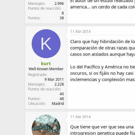
El autor de un estudi realizado
Mensajes
2.996
america... un cerdo de cada colo
Puntos de reacción
8
Puntos
38
11 Abr 2014
K
Claro que hay hibridación de lo
comparación de otras razas que 
casos son aislados aunque haya
kurt
Lo del Pacífico y América no ti
Well-Known Member
oscuros, si os fijáis no hay c
Registrado
inclemencias y conplexión mas 
9 Mar 2011
Mensajes
2.228
Puntos de reacción
40
Puntos
48
Ubicación
Madrid
11 Abr 2014
Que tiene que ver que sea una 
introgresion genetica puede fij