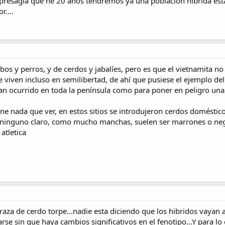
 presagia que ne 20 años tendremos ya una poblacion hibrida estabil
r....
bos y perros, y de cerdos y jabalíes, pero es que el vietnamita n
viven incluso en semilibertad, de ahí que pusiese el ejemplo del b
n ocurrido en toda la península como para poner en peligro una 
ene nada que ver, en estos sitios se introdujeron cerdos doméstico
asi ninguno claro, como mucho manchas, suelen ser marrones o ne
atletica
raza de cerdo torpe...nadie esta diciendo que los hibridos vayan 
arse sin que haya cambios significativos en el fenotipo...Y para l