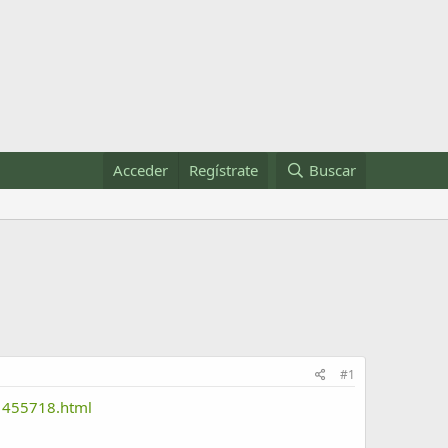
Acceder
Regístrate
Buscar
#1
/1455718.html