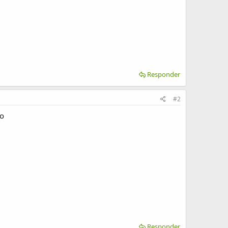
Responder
#2
ho
Responder