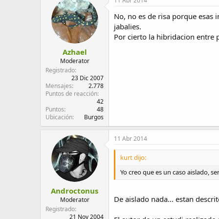
11 Abr 2014
No, no es de risa porque esas i
jabalies.
Por cierto la hibridacion entre
Azhael
Moderator
Registrado
23 Dic 2007
Mensajes
2.778
Puntos de reacción
42
Puntos
48
Ubicación
Burgos
11 Abr 2014
kurt dijo:
Yo creo que es un caso aislado, s
Androctonus
De aislado nada... estan descri
Moderator
Registrado
21 Nov 2004