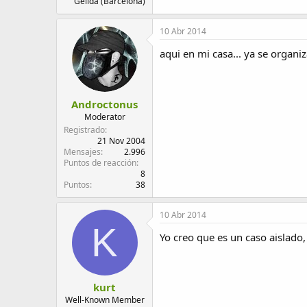
Gelida (Barcelona)
10 Abr 2014
aqui en mi casa... ya se organi
Androctonus
Moderator
Registrado
21 Nov 2004
Mensajes
2.996
Puntos de reacción
8
Puntos
38
10 Abr 2014
K
Yo creo que es un caso aislado
kurt
Well-Known Member