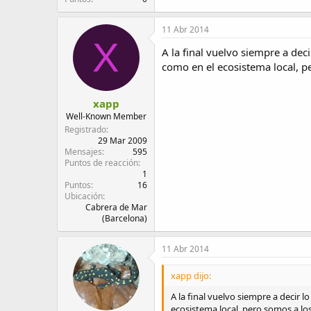
11 Abr 2014
X
A la final vuelvo siempre a de
como en el ecosistema local, 
xapp
Well-Known Member
Registrado
29 Mar 2009
Mensajes
595
Puntos de reacción
1
Puntos
16
Ubicación
Cabrera de Mar
(Barcelona)
11 Abr 2014
xapp dijo:
A la final vuelvo siempre a decir
ecosistema local, pero somos a l