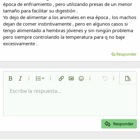
época de enfriamiento , pero utilizando presas de un menor
tamaño para facilitar su digestión .
Yo dejo de alimentar a los animales en esa época , los machos
dejan de comer instintivamente , pero en algunos casos si
tengo alimentado a hembras jóvenes y sin ningún problema
pero siempre controlando la temperatura para q no baje
excesivamente .
Responder
Lista numerada
Negrita
Cursiva
Más opciones…
Lista
Más opciones…
Insertar enlace
Insertar imagen
Emoticonos
Más opciones…
Deshacer
Más opciones
Vista p
Lista desordenada
Escribe la respuesta...
Alineación izquierda
9
Normal
Guardar borrador
Arial
Tamaño del texto
Alineamiento
Citar
Rehacer
Multimedia
Cambiar a código BB
Color de texto
Paragraph format
Insertar tabla
Eliminar formato
Fuente
Insert horizontal line
Borradores
Tachado
Spoiler
Subrayado
Código
Código en línea
Spoiler en línea
Aumentar sangría
10
Eliminar borrador
Alineación centrada
Heading 1
Book Antiqua
Disminuir sangría
12
Courier New
Alineación derecha
Heading 2
15
Georgia
Justify text
Responder
Heading 3
18
Tahoma
22
Times New Roman