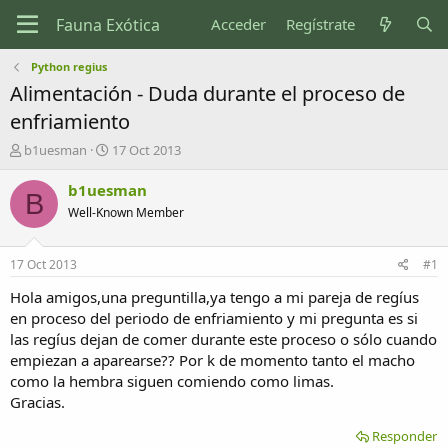
Acceder
Regístrate
Python regius
Alimentación - Duda durante el proceso de
enfriamiento
I
F
b1uesman
17 Oct 2013
n
e
i
c
b1uesman
B
c
h
Well-Known Member
i
a
a
d
d
e
17 Oct 2013
#1
o
i
r
n
Hola amigos,una preguntilla,ya tengo a mi pareja de regíus
d
i
en proceso del periodo de enfriamiento y mi pregunta es si
e
c
las regíus dejan de comer durante este proceso o sólo cuando
l
i
empiezan a aparearse?? Por k de momento tanto el macho
t
o
como la hembra siguen comiendo como limas.
e
Gracias.
m
a
Responder