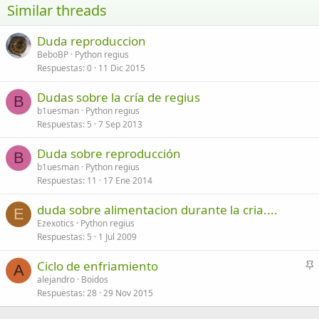
Similar threads
26
Trebuchet MS
Duda reproduccion
Verdana
BeboBP
Python regius
Respuestas
0
11 Dic 2015
Dudas sobre la cría de regius
B
b1uesman
Python regius
Respuestas
5
7 Sep 2013
Duda sobre reproducción
B
b1uesman
Python regius
Respuestas
11
17 Ene 2014
duda sobre alimentacion durante la cria....
E
Ezexotics
Python regius
Respuestas
5
1 Jul 2009
Ciclo de enfriamiento
A
n
alejandro
Boidos
Respuestas
28
29 Nov 2015
c
l