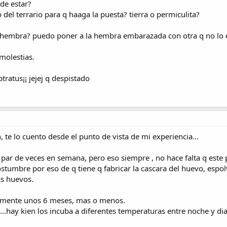
de estar?
 del terrario para q haaga la puesta? tierra o permiculita?
 hembra? puedo poner a la hembra embarazada con otra q no lo es
 molestias.
tratus¡¡ jejej q despistado
 te lo cuento desde el punto de vista de mi experiencia...
 par de veces en semana, pero eso siempre , no hace falta q este 
ostumbre por eso de q tiene q fabricar la cascara del huevo, esp
os huevos.
amente unos 6 meses, mas o menos.
..hay kien los incuba a diferentes temperaturas entre noche y di