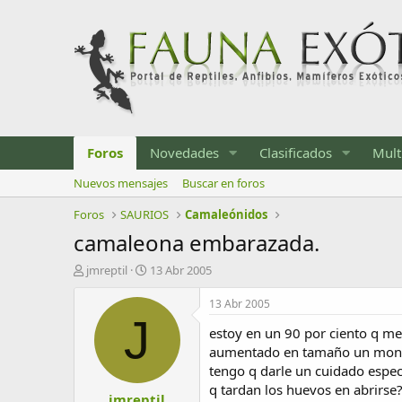
Foros
Novedades
Clasificados
Mult
Nuevos mensajes
Buscar en foros
Foros
SAURIOS
Camaleónidos
camaleona embarazada.
I
F
jmreptil
13 Abr 2005
n
e
i
c
13 Abr 2005
c
h
J
estoy en un 90 por ciento q me
i
a
a
d
aumentado en tamaño un monton
d
e
tengo q darle un cuidado espec
o
i
q tardan los huevos en abrirse
jmreptil
r
n