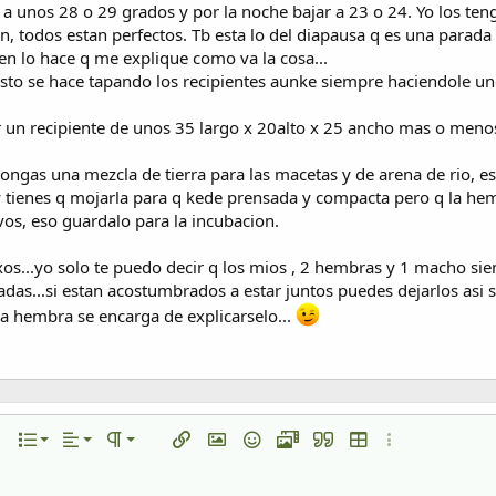
 a unos 28 o 29 grados y por la noche bajar a 23 o 24. Yo los t
, todos estan perfectos. Tb esta lo del diapausa q es una parad
en lo hace q me explique como va la cosa...
to se hace tapando los recipientes aunke siempre haciendole unos
r un recipiente de unos 35 largo x 20alto x 25 ancho mas o meno
pongas una mezcla de tierra para las macetas y de arena de rio, 
y tienes q mojarla para q kede prensada y compacta pero q la hem
vos, eso guardalo para la incubacion.
exos...yo solo te puedo decir q los mios , 2 hembras y 1 macho si
adas...si estan acostumbrados a estar juntos puedes dejarlos asi
la hembra se encarga de explicarselo...
Alineación izquierda
Normal
Lista numerada
to
texto
opciones…
Lista
Alineamiento
Paragraph format
Insertar enlace
Insertar imagen
Emoticonos
Multimedia
Citar
Insertar tabla
Más opciones…
Alineación centrada
Heading 1
Lista desordenada
a
 línea