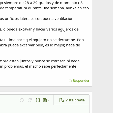
engo siempre de 28 a 29 grados y de momento ( 3
a de temperatura durante una semana, aunke en eso
 orificios laterales con buena ventilacion.
s, q pueda excavar y hacer varios agujeros de
esta ultima hace q el agujero no se derrumbe. Pon
bra pueda excarvar bien, es lo mejor, nada de
empre estan juntos y nunca se estresan ni nada
 sin problemas. el macho sabe perfectamente
Responder
Vista previa
Guardar borrador
Deshacer
Rehacer
Cambiar a código BB
Borradores
Eliminar borrador