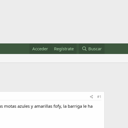
Acceder
Regístrate
Buscar
#1
motas azules y amarillas fofy, la barriga le ha