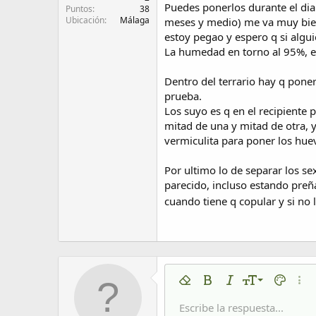
Puedes ponerlos durante el dia
Puntos
38
Ubicación
Málaga
meses y medio) me va muy bien
estoy pegao y espero q si algui
La humedad en torno al 95%, es
Dentro del terrario hay q pone
prueba.
Los suyo es q en el recipiente 
mitad de una y mitad de otra, 
vermiculita para poner los hue
Por ultimo lo de separar los s
parecido, incluso estando preñ
cuando tiene q copular y si no 
9
Eliminar formato
Negrita
Cursiva
Tamaño del tex
Color de 
Más 
10
Escribe la respuesta...
Arial
Fuente
Insert horizontal line
Spoiler
Tachado
Código
Subrayado
Código en líne
Spoiler en