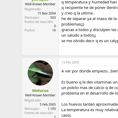
q temperatura y humedad han 
d
i
Well-Known Member
q recipiente he de poner dentro
e
c
Registrado
y creo q la ultima .
l
i
15 Nov 2004
Mensajes
503
t
o
he de separar ya al maxo de la
Puntos de reacción
e
problemas¡¡)
0
m
gracias a todos y disculpen las
Puntos
16
a
un saludo a todos¡¡
se me olvido decir q es un calyp
13 Abr 2005
A ver por donde empiezo...bien,
Es bueno q le des vitaminas un
un pokito mas de calcio q de c
Molurus
problema en el desarrollo de l
Well-Known Member
Registrado
Los huevos tardan aproximad
5 Feb 2005
Mensajes
1.105
La temperatura es muy relativa.
Puntos de reacción
caso)
2