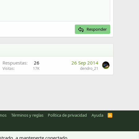
Responder
A
Respuestas
26
26 Sep 2014
Visitas
17K
dendro_21
anos
Términos y reglas
Política de privacidad
Ayuda
R
S
S
gistrado, a mantenerte conectado.