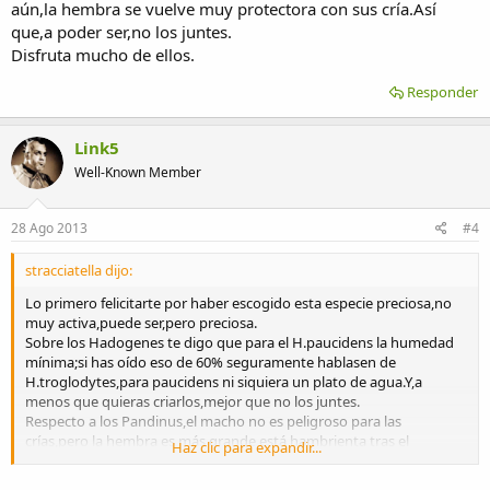
aún,la hembra se vuelve muy protectora con sus cría.Así
que,a poder ser,no los juntes.
Disfruta mucho de ellos.
Responder
Link5
Well-Known Member
28 Ago 2013
#4
stracciatella dijo:
Lo primero felicitarte por haber escogido esta especie preciosa,no
muy activa,puede ser,pero preciosa.
Sobre los Hadogenes te digo que para el H.paucidens la humedad
mínima;si has oído eso de 60% seguramente hablasen de
H.troglodytes,para paucidens ni siquiera un plato de agua.Y,a
menos que quieras criarlos,mejor que no los juntes.
Respecto a los Pandinus,el macho no es peligroso para las
crías,pero la hembra es más grande,está hambrienta tras el
Haz clic para expandir...
esfuerzo y,además,lo tiene al alcance del pedipalpo...Más aún,la
hembra se vuelve muy protectora con sus cría.Así que,a poder