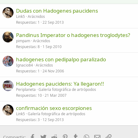
26
Trebuchet MS
Dudas con Hadogenes paucidens
Verdana
Link5
Arácnidos
Respuestas
1
22 Sep 2013
Pandinus Imperator o hadogenes troglodytes?
pimpam
Arácnidos
Respuestas
8
1 Sep 2010
hadogenes con pedipalpo paralizado
Ignacio84
Arácnidos
Respuestas
1
24 Nov 2006
Hadogenes paucidens: Ya llegaron!!
Periplaneta
Galería fotográfica de artrópodos
Respuestas
10
21 Mar 2007
confirmación sexo escorpiones
Link5
Galería fotográfica de artrópodos
Respuestas
3
12 Sep 2013
Facebook
Twitter
Reddit
Pinterest
Tumblr
WhatsApp
Email
Enlace
Compartir: