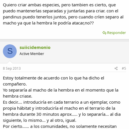
ser,no los juntes.
Quiero criar ambas especies, pero tambien es cierto, que
Disfruta mucho de ellos.
puedo mantenerlas separadas y juntarlas para criar. con el
pandinus puedo tenerlos juntos, pero cuando críen separo al
macho ya que la hembra le podría atacar,no??
Responder
suiicidemonio
S
Active Member
8 Sep 2013
#5
Estoy totalmente de acuerdo con lo que ha dicho el
compañero.
Yo separaría al macho de la hembra en el momento que la
hembra criase.
Es decir.... introduciría en cada terrario a un ejemplar, como
propia hábitat y introduciría el macho en el terrario de la
hembra durante 30 minutos aprox..... y lo separaría... al dia
siguiente, lo mismo... y al otro, igual.
Por cierto...... a los comunidades, no solamente necesitan