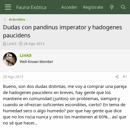
Acceder
Regístrate
Arácnidos
Dudas con pandinus imperator y hadogenes
paucidens
I
F
Link5
28 Ago 2013
n
e
i
c
Link5
c
h
Well-Known Member
i
a
a
d
d
e
28 Ago 2013
#1
o
i
r
n
Bueno, son dos dudas distintas, me voy a comprar una pareja
d
i
de hadogenes paucidens en breves, hay gente que los
e
c
mantiene en comunidad (juntos) sin problemas, siempre y
l
i
cuando se ofrezcan suficientes escondites, cierto? En tema de
t
o
humedad seco o algo humedo? por que hay gente que dice
e
que no los rocia nunca y otros los mantienen al 60%... así que
m
a
no sé que hacer...