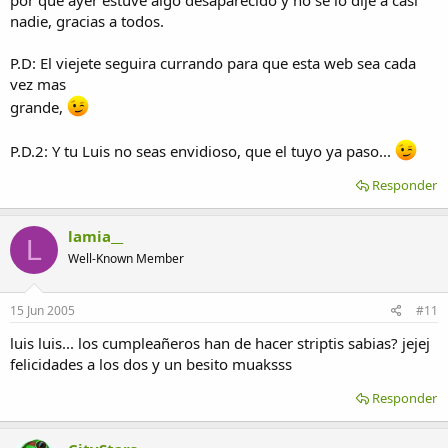
por que ayer estuve algo desaparecido y no se lo dije a casi
nadie, gracias a todos.
P.D: El viejete seguira currando para que esta web sea cada
vez mas
grande,
P.D.2: Y tu Luis no seas envidioso, que el tuyo ya paso...
Responder
lamia__
L
Well-Known Member
15 Jun 2005
#11
luis luis... los cumpleañeros han de hacer striptis sabias? jejej
felicidades a los dos y un besito muaksss
Responder