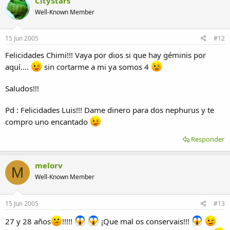
CityStars
Well-Known Member
15 Jun 2005
#12
Felicidades Chimi!!! Vaya por dios si que hay géminis por
aquí....
sin cortarme a mi ya somos 4
Saludos!!!
Pd : Felicidades Luis!!! Dame dinero para dos nephurus y te
compro uno encantado
Responder
melorv
M
Well-Known Member
15 Jun 2005
#13
27 y 28 años
!!!!!
¡Que mal os conservais!!!