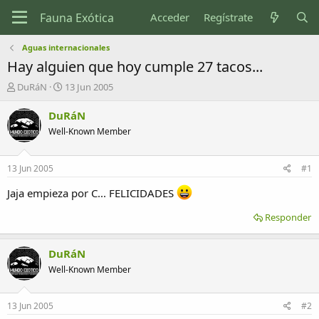
Acceder
Regístrate
Aguas internacionales
Hay alguien que hoy cumple 27 tacos...
I
F
DuRáN
13 Jun 2005
n
e
i
c
DuRáN
c
h
Well-Known Member
i
a
a
d
d
e
13 Jun 2005
#1
o
i
r
n
Jaja empieza por C... FELICIDADES
d
i
e
c
Responder
l
i
t
o
DuRáN
e
m
Well-Known Member
a
13 Jun 2005
#2