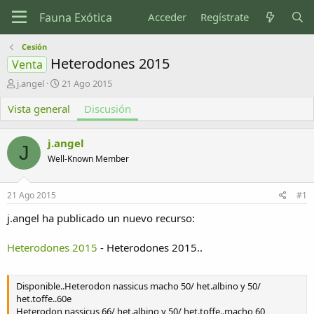
Acceder
Regístrate
Cesión
Heterodones 2015
Venta
I
F
j.angel
21 Ago 2015
n
e
Vista general
i
c
Discusión
c
h
i
a
j.angel
a
d
J
d
e
Well-Known Member
o
i
r
n
21 Ago 2015
#1
d
i
e
c
j.angel ha publicado un nuevo recurso:
l
i
t
o
Heterodones 2015
- Heterodones 2015..
e
m
a
Disponible..Heterodon nassicus macho 50/ het.albino y 50/
het.toffe..60e
Heterodon nassicus 66/ het.albino y 50/ het.toffe..macho 60,