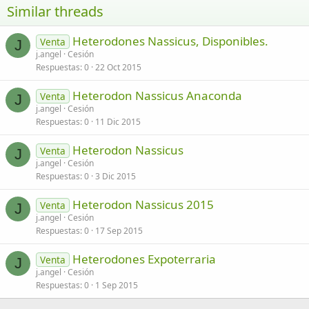
Similar threads
26
Trebuchet MS
Heterodones Nassicus, Disponibles.
Verdana
Venta
J
j.angel
Cesión
Respuestas
0
22 Oct 2015
Heterodon Nassicus Anaconda
Venta
J
j.angel
Cesión
Respuestas
0
11 Dic 2015
Heterodon Nassicus
Venta
J
j.angel
Cesión
Respuestas
0
3 Dic 2015
Heterodon Nassicus 2015
Venta
J
j.angel
Cesión
Respuestas
0
17 Sep 2015
Heterodones Expoterraria
Venta
J
j.angel
Cesión
Respuestas
0
1 Sep 2015