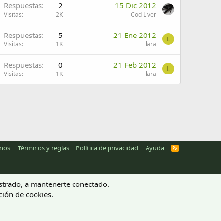
Respuestas
2
15 Dic 2012
Visitas
2K
Cod Liver
Respuestas
5
21 Ene 2012
L
Visitas
1K
lara
Respuestas
0
21 Feb 2012
L
Visitas
1K
lara
anos
Términos y reglas
Política de privacidad
Ayuda
R
S
S
gistrado, a mantenerte conectado.
ación de cookies.