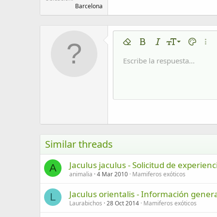
Barcelona
9
Eliminar formato
Negrita
Cursiva
Tamaño del tex
Color de 
Más 
10
Escribe la respuesta...
Arial
Fuente
Insert horizontal line
Spoiler
Tachado
Código
Subrayado
Código en líne
Spoiler en
12
Book Antiqua
15
Courier New
18
Georgia
22
Tahoma
26
Times New Roman
Similar threads
Trebuchet MS
Jaculus jaculus - Solicitud de experienc
Verdana
A
animalia
4 Mar 2010
Mamiferos exóticos
Jaculus orientalis - Información gener
L
Laurabichos
28 Oct 2014
Mamiferos exóticos