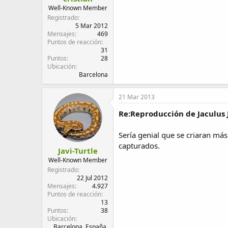
d
i
Well-Known Member
e
c
Registrado
l
i
5 Mar 2012
Mensajes
469
t
o
Puntos de reacción
e
31
m
Puntos
28
a
Ubicación
Barcelona
21 Mar 2013
Re:Reproducción de Jaculus 
Sería genial que se criaran má
capturados.
Javi-Turtle
Well-Known Member
Registrado
22 Jul 2012
Mensajes
4.927
Puntos de reacción
13
Puntos
38
Ubicación
Barcelona, España.