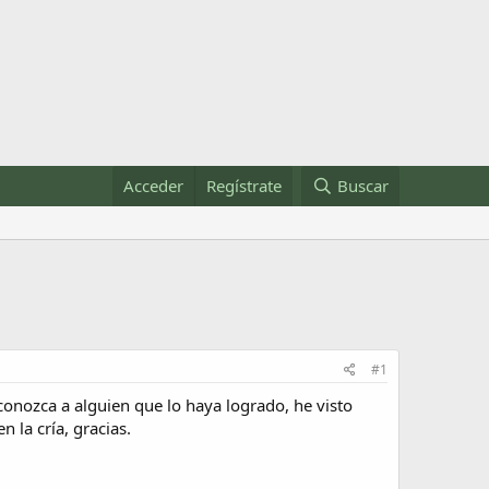
Acceder
Regístrate
Buscar
#1
conozca a alguien que lo haya logrado, he visto
 la cría, gracias.