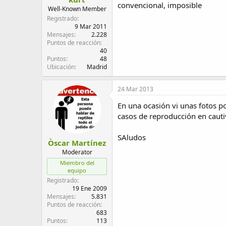
convencional, imposible
Well-Known Member
Registrado
9 Mar 2011
Mensajes
2.228
Puntos de reacción
40
Puntos
48
Ubicación
Madrid
24 Mar 2013
En una ocasión vi unas fotos p
casos de reproducción en cauti
SAludos
Òscar Martínez
Moderator
Miembro del
equipo
Registrado
19 Ene 2009
Mensajes
5.831
Puntos de reacción
683
Puntos
113