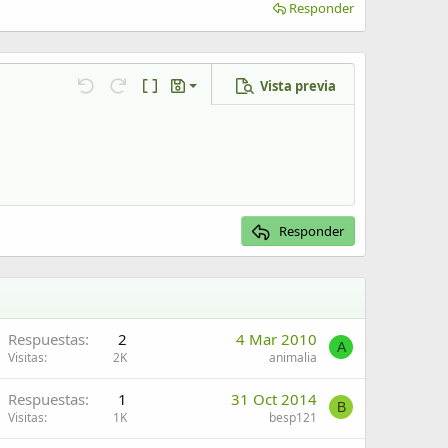
Responder
Vista previa
Guardar borrador
Deshacer
Rehacer
Cambiar a código BB
Borradores
Eliminar borrador
Responder
Respuestas
2
4 Mar 2010
A
Visitas
2K
animalia
Respuestas
1
31 Oct 2014
B
Visitas
1K
besp121