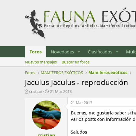
Foros
Novedades
Clasificados
Mult
Nuevos mensajes
Buscar en foros
Foros
MAMIFEROS EXÓTICOS
Mamiferos exóticos
Jaculus Jaculus - reproducción
I
F
cristian
21 Mar 2013
n
e
i
c
21 Mar 2013
c
h
Buenas, me gustaría saber si h
i
a
a
d
varios posts con información d
d
e
o
i
Saludos
cristian
r
n