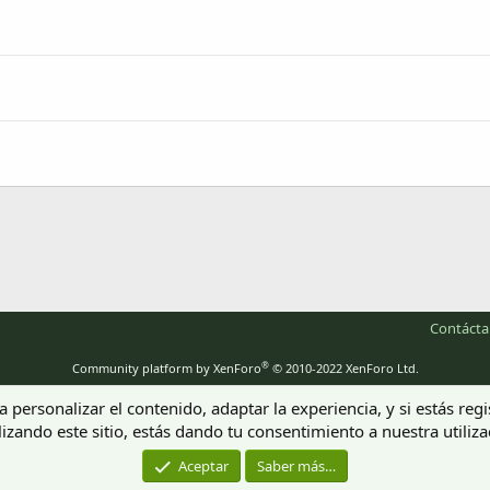
nlace
Contáct
®
Community platform by XenForo
© 2010-2022 XenForo Ltd.
 personalizar el contenido, adaptar la experiencia, y si estás re
lizando este sitio, estás dando tu consentimiento a nuestra utiliz
Aceptar
Saber más…