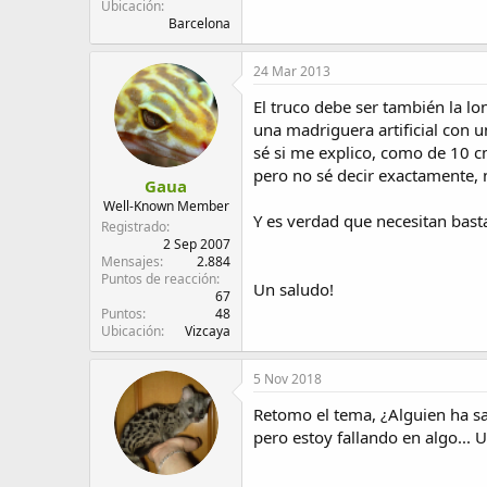
Ubicación
Barcelona
24 Mar 2013
El truco debe ser también la l
una madriguera artificial con 
sé si me explico, como de 10 cm
pero no sé decir exactamente, 
Gaua
Well-Known Member
Y es verdad que necesitan basta
Registrado
2 Sep 2007
Mensajes
2.884
Puntos de reacción
Un saludo!
67
Puntos
48
Ubicación
Vizcaya
5 Nov 2018
Retomo el tema, ¿Alguien ha sa
pero estoy fallando en algo... 