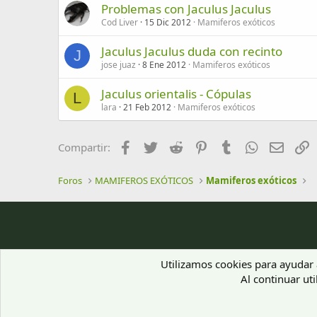
Problemas con Jaculus Jaculus
Cod Liver
15 Dic 2012
Mamiferos exóticos
Jaculus Jaculus duda con recinto
J
jose juaz
8 Ene 2012
Mamiferos exóticos
Jaculus orientalis - Cópulas
L
lara
21 Feb 2012
Mamiferos exóticos
Facebook
Twitter
Reddit
Pinterest
Tumblr
WhatsApp
Email
E
Compartir:
Foros
MAMIFEROS EXÓTICOS
Mamiferos exóticos
Utilizamos cookies para ayudar a
Al continuar uti