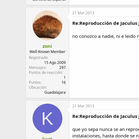
21 Mar 2013
Re:Reproducción de Jaculus 
no conozco a nadie, ni e leido 
zoni
Well-Known Member
Registrado
15 Ago 2009
Mensajes
297
Puntos de reacción
1
Puntos
16
Ubicación
Guadalajara
21 Mar 2013
K
Re:Reproducción de Jaculus 
que yo sepa nunca se an reprod
instalaciones, hasta donde se n
kurt