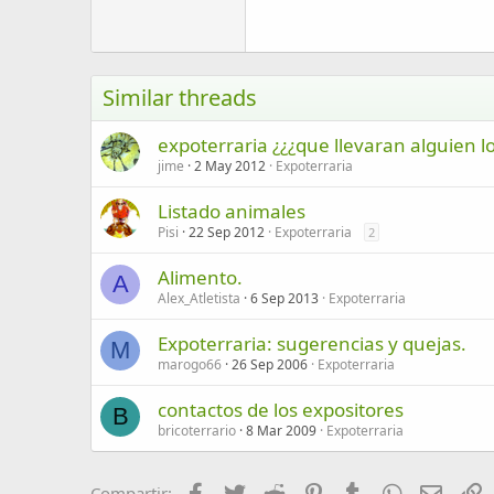
18
Georgia
22
Tahoma
26
Times New Roman
Similar threads
Trebuchet MS
expoterraria ¿¿¿que llevaran alguien l
Verdana
jime
2 May 2012
Expoterraria
Listado animales
Pisi
22 Sep 2012
Expoterraria
2
Alimento.
A
Alex_Atletista
6 Sep 2013
Expoterraria
Expoterraria: sugerencias y quejas.
M
marogo66
26 Sep 2006
Expoterraria
contactos de los expositores
B
bricoterrario
8 Mar 2009
Expoterraria
Facebook
Twitter
Reddit
Pinterest
Tumblr
WhatsApp
Email
E
Compartir: