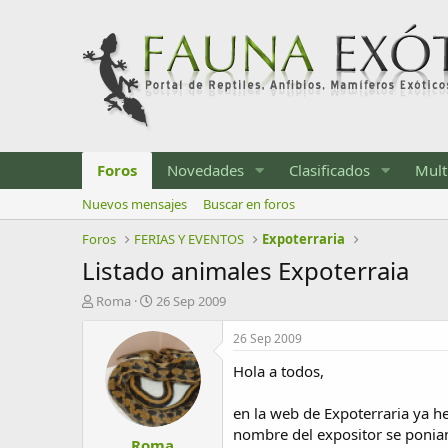
Foros
Novedades
Clasificados
Mult
Nuevos mensajes
Buscar en foros
Foros
FERIAS Y EVENTOS
Expoterraria
Listado animales Expoterraia
I
F
Roma
26 Sep 2009
n
e
i
c
26 Sep 2009
c
h
Hola a todos,
i
a
a
d
d
e
en la web de Expoterraria ya he
o
i
nombre del expositor se ponian
Roma
r
n