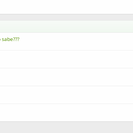
o sabe???
nlace