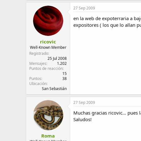
27 Sep 2009
en la web de expoterraria a baj
expositores ( los que lo allan p
ricovic
Well-Known Member
Registrado
25 Jul 2008
Mensajes
1.202
Puntos de reacción
15
Puntos
38
Ubicación
San Sebastián
27 Sep 2009
Muchas gracias ricovic... pues l
Saludos!
Roma