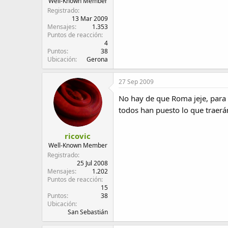
Well-Known Member
Registrado
13 Mar 2009
Mensajes
1.353
Puntos de reacción
4
Puntos
38
Ubicación
Gerona
27 Sep 2009
No hay de que Roma jeje, para 
todos han puesto lo que traer
ricovic
Well-Known Member
Registrado
25 Jul 2008
Mensajes
1.202
Puntos de reacción
15
Puntos
38
Ubicación
San Sebastián