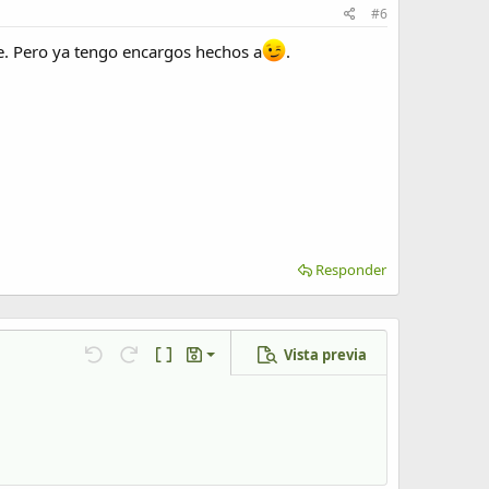
#6
je. Pero ya tengo encargos hechos a
.
Responder
Vista previa
Guardar borrador
Deshacer
Rehacer
Cambiar a código BB
Borradores
Eliminar borrador