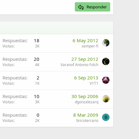
Responder
Respuestas
18
6 May 2012
Visitas
3K
semper-fi
Respuestas
20
27 Sep 2012
Visitas
4K
Varanof Antonio Folch
Respuestas
2
6 Sep 2013
Visitas
1K
V1T1
Respuestas
10
30 Sep 2006
Visitas
3K
dgonzalezarq
Respuestas
0
8 Mar 2009
B
Visitas
2K
bricoterrario