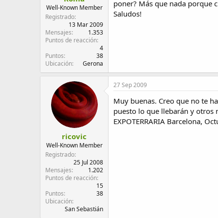
poner? Más que nada porque cre
d
i
Well-Known Member
Saludos!
e
c
Registrado
l
i
13 Mar 2009
Mensajes
1.353
t
o
Puntos de reacción
e
4
m
Puntos
38
a
Ubicación
Gerona
27 Sep 2009
Muy buenas. Creo que no te has 
puesto lo que llebarán y otros 
EXPOTERRARIA Barcelona, Octubr
ricovic
Well-Known Member
Registrado
25 Jul 2008
Mensajes
1.202
Puntos de reacción
15
Puntos
38
Ubicación
San Sebastián