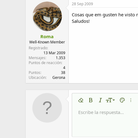
28 Sep 2009
Cosas que em gusten he visto mu
Saludos!
Roma
Well-Known Member
Registrado
13 Mar 2009
Mensajes
1.353
Puntos de reacción
4
Puntos
38
Ubicación
Gerona
9
Eliminar formato
Negrita
Cursiva
Tamaño del tex
Color de 
Más 
10
Escribe la respuesta...
Arial
Fuente
Insert horizontal line
Spoiler
Tachado
Código
Subrayado
Código en líne
Spoiler en
12
Book Antiqua
15
Courier New