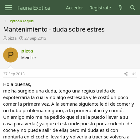
Acceder
Regístrate
Python regius
Mantenimiento - duda sobre estres
I
F
pizta
27 Sep 2013
n
e
i
c
pizta
P
c
h
Member
i
a
a
d
d
e
27 Sep 2013
#1
o
i
r
n
Hola buenas,
d
i
me ha surgido una duda, tengo una regius traída de
e
c
expoterraria la cual vino algo estresada y le costó un poco
l
i
comer la primera vez. A la semana siguiente le di de comer y
t
o
no hubo problema ninguno, a la primera atacó y comió.
e
Un amigo mio me ha pedido que si se la puedo llevar a su
m
a
casa para verla ( ya que el esta indispuesto por accidente de
coche y no puede salir de ella) pero mi duda es si con
montarla en el coche llevarla y volverla a traer se volvera a