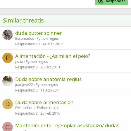
Responder
Heading 3
18
Tahoma
22
Times New Roman
Similar threads
26
Trebuchet MS
duda butter spinner
Verdana
Escamados
Python regius
Respuestas
18
14 Mar 2012
Alimentación - ¿Asimilan el pelo?
P
pizta
Python regius
Respuestas
2
26 Oct 2013
Duda sobre anatomia regius
juanjose22
Python regius
Respuestas
3
11 Ago 2011
Duda sobre alimentacion
D
Desanduich
Python regius
Respuestas
3
20 Feb 2016
Mantenimiento - ejemplar asustadizo/ dudas
C