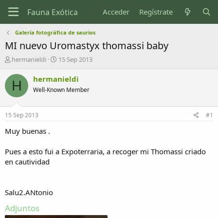
Acceder
Regístrate
Galería fotográfica de saurios
MI nuevo Uromastyx thomassi baby
I
F
hermanieldi
15 Sep 2013
n
e
i
c
hermanieldi
H
c
h
Well-Known Member
i
a
a
d
d
e
15 Sep 2013
#1
o
i
r
n
Muy buenas .
d
i
e
c
Pues a esto fui a Expoterraria, a recoger mi Thomassi criado
l
i
en cautividad
t
o
e
m
a
Salu2.ANtonio
Adjuntos