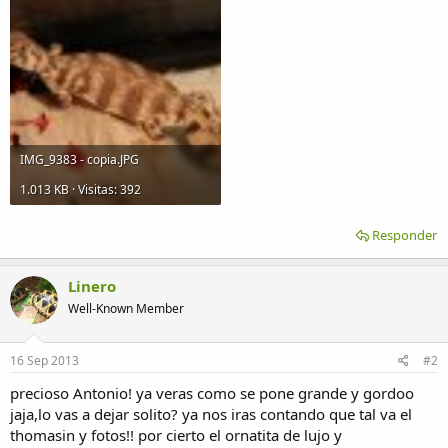
IMG_9383 - copia.JPG
1.013 KB · Visitas: 392
Responder
Linero
Well-Known Member
16 Sep 2013
#2
precioso Antonio! ya veras como se pone grande y gordoo
jaja,lo vas a dejar solito? ya nos iras contando que tal va el
thomasin y fotos!! por cierto el ornatita de lujo y