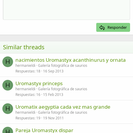
Aumentar sangría
10
Eliminar borrador
Alineación centrada
Heading 1
Book Antiqua
Disminuir sangría
12
Courier New
Alineación derecha
Heading 2
15
Georgia
Justify text
Responder
Heading 3
18
Tahoma
22
Times New Roman
Similar threads
26
Trebuchet MS
nacimientos Uromastyx acanthinurus y ornata
Verdana
H
hermanieldi
Galería fotográfica de saurios
Respuestas
18
16 Sep 2013
Uromastyx princeps
H
hermanieldi
Galería fotográfica de saurios
Respuestas
16
15 Feb 2013
Uromatix aegyptia cada vez mas grande
H
hermanieldi
Galería fotográfica de saurios
Respuestas
19
19 Nov 2011
Pareja Uromastyx dispar
H