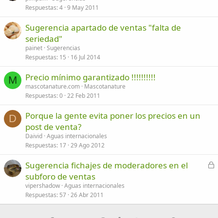
Respuestas
4
9 May 2011
Sugerencia apartado de ventas "falta de
seriedad"
painet
Sugerencias
Respuestas
15
16 Jul 2014
Precio mínimo garantizado !!!!!!!!!!
M
mascotanature.com
Mascotanature
Respuestas
0
22 Feb 2011
Porque la gente evita poner los precios en un
D
post de venta?
Daivid
Aguas internacionales
Respuestas
17
29 Ago 2012
C
Sugerencia fichajes de moderadores en el
e
subforo de ventas
r
vipershadow
Aguas internacionales
r
Respuestas
57
26 Abr 2011
a
d