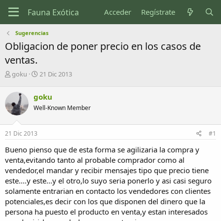
Acceder
Regístrate
Sugerencias
Obligacion de poner precio en los casos de
ventas.
I
F
goku
21 Dic 2013
n
e
i
c
goku
c
h
Well-Known Member
i
a
a
d
d
e
21 Dic 2013
#1
o
i
r
n
Bueno pienso que de esta forma se agilizaria la compra y
d
i
venta,evitando tanto al probable comprador como al
e
c
vendedor,el mandar y recibir mensajes tipo que precio tiene
l
i
este....y este...y el otro,lo suyo seria ponerlo y asi casi seguro
t
o
e
solamente entrarian en contacto los vendedores con clientes
m
potenciales,es decir con los que disponen del dinero que la
a
persona ha puesto el producto en venta,y estan interesados