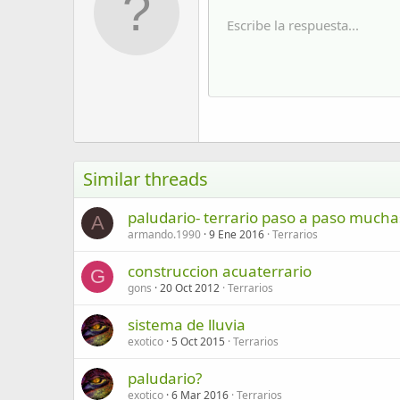
10
Escribe la respuesta...
Arial
Fuente
Insert horizontal line
Spoiler
Tachado
Código
Subrayado
Código en líne
Spoiler en
12
Book Antiqua
15
Courier New
18
Georgia
22
Tahoma
26
Times New Roman
Similar threads
Trebuchet MS
paludario- terrario paso a paso much
Verdana
A
armando.1990
9 Ene 2016
Terrarios
construccion acuaterrario
G
gons
20 Oct 2012
Terrarios
sistema de lluvia
exotico
5 Oct 2015
Terrarios
paludario?
exotico
6 Mar 2016
Terrarios