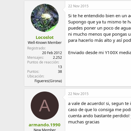
c
22 Nov 2015
c
i
Si te he entendido bien en un a
o
Supongo que ya tu mismo te hab
n
puedes poner un poco de agua y
e
s
ni mucho menos que pongas un 
Locoslot
:
para hacerlo más alto y así po
Well-Known Member
Registrado
Enviado desde mi Y100X media
20 Feb 2012
Mensajes
2.252
Puntos de reacción
13
Puntos
38
Ubicación
Figueres(Girona)
22 Nov 2015
A
a vale de acuerdo! si, segun t
caso de que lo consiga me pod
cuenta ando bastante perdido! y
muchas gracias
armando.1990
New Member