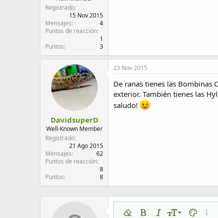
Registrado
15 Nov 2015
Mensajes
4
Puntos de reacción
1
Puntos
3
23 Nov 2015
De ranas tienes las Bombinas O
exterior. También tienes las Hy
saludo!
DavidsuperD
Well-Known Member
Registrado
21 Ago 2015
Mensajes
62
Puntos de reacción
8
Puntos
8
9
Eliminar formato
Negrita
Cursiva
Tamaño del tex
Color de 
Más 