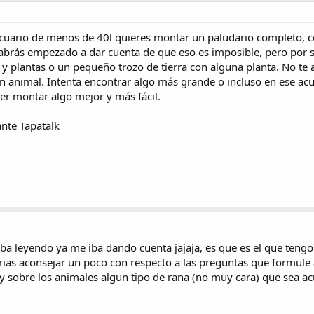
cuario de menos de 40l quieres montar un paludario completo, con 
rás empezado a dar cuenta de que eso es imposible, pero por si
 plantas o un pequeño trozo de tierra con alguna planta. No te 
animal. Intenta encontrar algo más grande o incluso en ese a
der montar algo mejor y más fácil.
nte Tapatalk
e iba leyendo ya me iba dando cuenta jajaja, es que es el que ten
rias aconsejar un poco con respecto a las preguntas que formule
 sobre los animales algun tipo de rana (no muy cara) que sea acuat