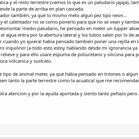
tica y el resto terrestre (vamos lo que es un paludario jajaja), ta
esde la parte de arriba en plan cascada.
ador también, ya que lo mismo meto algun pez tipo neon...
ro y el calentador no se como ponerlo para que no se vean y tamb
 desmontar medio paludario, he pensado en meter un tupper abierto
asi el agua entra por la abertura lateral y los tubos salen por lo de
r cuando yo quiera! habia pensado tambien poner una rejilla en l
tro inquilino! (a todo esto estoy hablando desde mi ignorancia y
 relieve y para ello usare espuma de poliuretano y silicona para p
roca volcanica y sustrato.
e tipo de animal meter, ya que habia pensado en tritones o algu
en tanto la parte terrestre como la acuatica! que me recomendai
ra atencion y por la ayuda aportada y siento tanto peñazo pero 