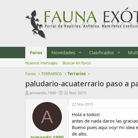
Foros
Novedades
Clasificados
Mult
Nuevos mensajes
Buscar en foros
Foros
TERRARIOS
Terrarios
paludario-acuaterrario paso a 
I
F
armando.1990
22 Nov 2015
n
e
i
c
22 Nov 2015
c
h
A
Hola a todos!
i
a
a
d
antes de nada daros las gracias
d
e
Bueno pues aqui voy! mi idea e
o
i
de alto.
armando.1990
r
n