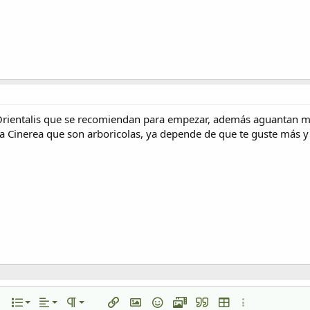
rientalis que se recomiendan para empezar, además aguantan muu
la Cinerea que son arboricolas, ya depende de que te guste más y 
Alineación izquierda
Normal
Lista numerada
to
texto
opciones…
Lista
Alineamiento
Paragraph format
Insertar enlace
Insertar imagen
Emoticonos
Multimedia
Citar
Insertar tabla
Más opciones…