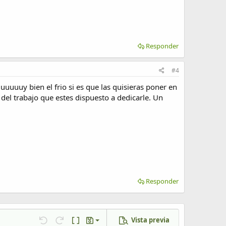
Responder
#4
uuuy bien el frio si es que las quisieras poner en
del trabajo que estes dispuesto a dedicarle. Un
Responder
Vista previa
Guardar borrador
Deshacer
Rehacer
Cambiar a código BB
Borradores