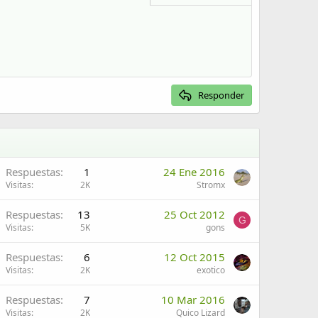
Eliminar borrador
Responder
Respuestas
1
24 Ene 2016
Visitas
2K
Stromx
Respuestas
13
25 Oct 2012
G
Visitas
5K
gons
Respuestas
6
12 Oct 2015
Visitas
2K
exotico
Respuestas
7
10 Mar 2016
Visitas
2K
Quico Lizard