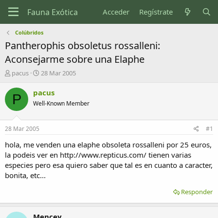
Acceder
Regístrate
Colúbridos
Pantherophis obsoletus rossalleni:
Aconsejarme sobre una Elaphe
I
F
pacus
28 Mar 2005
n
e
i
c
pacus
P
c
h
Well-Known Member
i
a
a
d
d
e
28 Mar 2005
#1
o
i
r
n
hola, me venden una elaphe obsoleta rossalleni por 25 euros,
d
i
la podeis ver en http://www.repticus.com/ tienen varias
e
c
especies pero esa quiero saber que tal es en cuanto a caracter,
l
i
bonita, etc...
t
o
e
Responder
m
a
Mencey