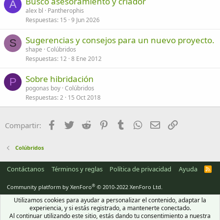
Busco asesoramiento y criador
A
alex bl
Pantherophis
Respuestas
15
9 Jun 2026
Sugerencias y consejos para un nuevo proyecto.
S
shape
Colúbridos
Respuestas
12
8 Ene 2012
Sobre hibridación
P
pogonas boy
Colúbridos
Respuestas
2
15 Oct 2018
Facebook
Twitter
Reddit
Pinterest
Tumblr
WhatsApp
Email
Enlace
Compartir:
Colúbridos
Contáctanos
Términos y reglas
Política de privacidad
Ayuda
R
S
S
®
Community platform by XenForo
© 2010-2022 XenForo Ltd.
Utilizamos cookies para ayudar a personalizar el contenido, adaptar la
experiencia, y si estás registrado, a mantenerte conectado.
Al continuar utilizando este sitio, estás dando tu consentimiento a nuestra