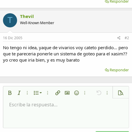
Responder
Thevil
T
Well-Known Member
16 Dic 2005
#2
No tengo ni idea, yaque de vivarios voy cateto perdido... pero
que te pareceria ponerle un sistema de goteo para el xasim??
yo creo que iria bien, y es muy barato
Responder
Lista numerada
Negrita
Cursiva
Más opciones…
Lista
Más opciones…
Insertar enlace
Insertar imagen
Emoticonos
Más opciones…
Deshacer
Más opciones
Vista p
Lista desordenada
Escribe la respuesta...
Alineación izquierda
9
Normal
Guardar borrador
Arial
Tamaño del texto
Alineamiento
Citar
Rehacer
Multimedia
Cambiar a código BB
Color de texto
Paragraph format
Insertar tabla
Eliminar formato
Fuente
Insert horizontal line
Borradores
Tachado
Spoiler
Subrayado
Código
Código en línea
Spoiler en línea
Aumentar sangría
10
Eliminar borrador
Alineación centrada
Heading 1
Book Antiqua
Disminuir sangría
12
Courier New
Alineación derecha
Heading 2
15
Georgia