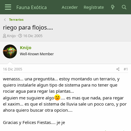
Acceder
Regístrate
Terrarios
riego para flojos....
I
F
Knijo
16 Dic 2005
n
e
i
c
Knijo
c
h
Well-Known Member
i
a
a
d
d
e
16 Dic 2005
#1
o
i
r
n
wenasss... una preguntita... estoy montando un terrario, y
d
i
quiero instalarle algun tipo de sistema para no tener que
e
c
rociar agua para regar las plantas...
l
i
alguien me suguiere algo
.... es mas que nada, para regar
t
o
el xaxim... es que el sistema de lluvia sale un poco caro, y por
e
m
ahora quiero buscar otra opcion....
a
Gracias y Felices Fiestas.... je je