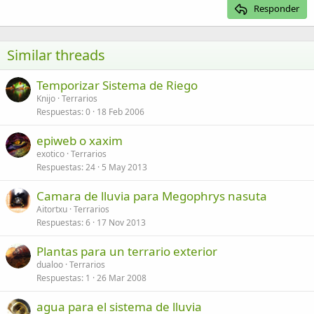
Justify text
Responder
Heading 3
18
Tahoma
22
Times New Roman
Similar threads
26
Trebuchet MS
Temporizar Sistema de Riego
Verdana
Knijo
Terrarios
Respuestas
0
18 Feb 2006
epiweb o xaxim
exotico
Terrarios
Respuestas
24
5 May 2013
Camara de lluvia para Megophrys nasuta
Aitortxu
Terrarios
Respuestas
6
17 Nov 2013
Plantas para un terrario exterior
dualoo
Terrarios
Respuestas
1
26 Mar 2008
agua para el sistema de lluvia