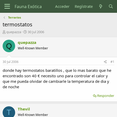
Acceder
Regístrate
Terrarios
termostatos
I
F
quepazza
30 Jul 2006
n
e
i
c
quepazza
Q
c
h
Well-Known Member
i
a
a
d
d
e
30 Jul 2006
#1
o
i
r
n
donde hay termostatos baratillos , que lo mas barato que he
d
i
encontrado son 40 € necesito uno para controlar el calor y
e
c
que me pueda olvidar de cambiarle la temperatura de dia y
l
i
de noche
t
o
e
Responder
m
a
Thevil
T
Well-Known Member