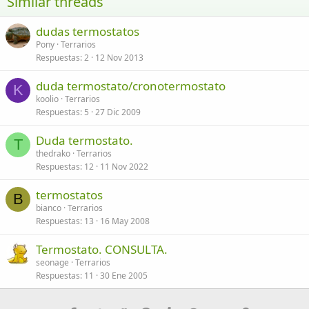
Similar threads
26
Trebuchet MS
dudas termostatos
Verdana
Pony
Terrarios
Respuestas
2
12 Nov 2013
duda termostato/cronotermostato
K
koolio
Terrarios
Respuestas
5
27 Dic 2009
Duda termostato.
T
thedrako
Terrarios
Respuestas
12
11 Nov 2022
termostatos
B
bianco
Terrarios
Respuestas
13
16 May 2008
Termostato. CONSULTA.
seonage
Terrarios
Respuestas
11
30 Ene 2005