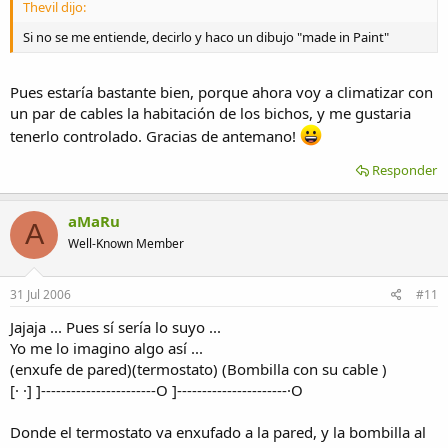
Thevil dijo:
Si no se me entiende, decirlo y haco un dibujo "made in Paint"
Pues estaría bastante bien, porque ahora voy a climatizar con
un par de cables la habitación de los bichos, y me gustaria
tenerlo controlado. Gracias de antemano!
Responder
aMaRu
A
Well-Known Member
31 Jul 2006
#11
Jajaja ... Pues sí sería lo suyo ...
Yo me lo imagino algo así ...
(enxufe de pared)(termostato) (Bombilla con su cable )
[· ·] ]-----------------------O ]----------------------·O
Donde el termostato va enxufado a la pared, y la bombilla al