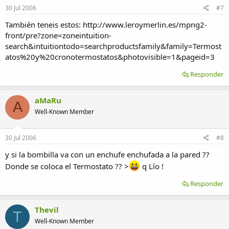
30 Jul 2006
#7
También teneis estos: http://www.leroymerlin.es/mpng2-
front/pre?zone=zoneintuition-
search&intuitiontodo=searchproductsfamily&family=Termost
atos%20y%20cronotermostatos&photovisible=1&pageid=3
Responder
aMaRu
A
Well-Known Member
30 Jul 2006
#8
y si la bombilla va con un enchufe enchufada a la pared ??
Donde se coloca el Termostato ?? >
q Lío !
Responder
Thevil
T
Well-Known Member