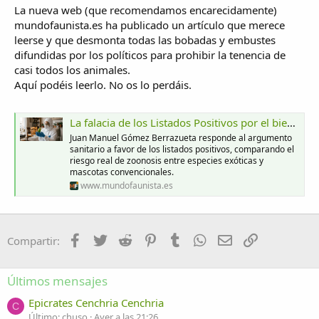
La nueva web (que recomendamos encarecidamente)
mundofaunista.es ha publicado un artículo que merece
leerse y que desmonta todas las bobadas y embustes
difundidas por los políticos para prohibir la tenencia de
casi todos los animales.
Aquí podéis leerlo. No os lo perdáis.
La falacia de los Listados Positivos por el bien de la Salud Pública - Mundo Faunista
Juan Manuel Gómez Berrazueta responde al argumento
sanitario a favor de los listados positivos, comparando el
riesgo real de zoonosis entre especies exóticas y
mascotas convencionales.
www.mundofaunista.es
Facebook
Twitter
Reddit
Pinterest
Tumblr
WhatsApp
Email
Enlace
Compartir:
Últimos mensajes
Epicrates Cenchria Cenchria
C
Último: chuso
Ayer a las 21:26