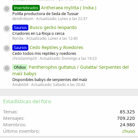
Antheraea mylitta ( India )
Invertebrados
Icono del recurso
Polilla productora de Seda de Tussar
dendrobium
Actualizado:
Lunes a las 22:37
Busco gecko leopardo
Saurios
Icono del recurso
Criadores en La Rioja o cerca
Rorola
Actualizado:
Lunes a las 12:40
Cedo Reptiles y Roedores
Saurios
Icono del recurso
Cedo todos mis reptiles y roedores
christianmp20
Actualizado:
Domingo a las 19:23
Pantherophis guttatus / Gutatta/ Serpientes del
Ofidios
Icono del recurso
maíz babys
Disponibles babys de serpientes del maíz
Anubis04
Actualizado:
Sábado a las 20:42
Estadísticas del foro
Temas
85.325
Mensajes
709.220
Miembros
24.980
Último miembro
chuso