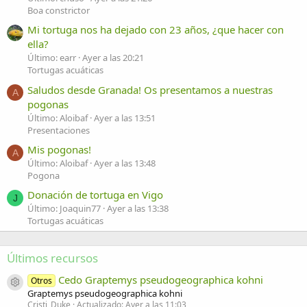
Boa constrictor
Mi tortuga nos ha dejado con 23 años, ¿que hacer con
ella?
Último: earr
Ayer a las 20:21
Tortugas acuáticas
Saludos desde Granada! Os presentamos a nuestras
A
pogonas
Último: Aloibaf
Ayer a las 13:51
Presentaciones
Mis pogonas!
A
Último: Aloibaf
Ayer a las 13:48
Pogona
Donación de tortuga en Vigo
J
Último: Joaquin77
Ayer a las 13:38
Tortugas acuáticas
Últimos recursos
Cedo Graptemys pseudogeographica kohni
Otros
Icono del recurso
Graptemys pseudogeographica kohni
Cristi_Duke
Actualizado:
Ayer a las 11:03