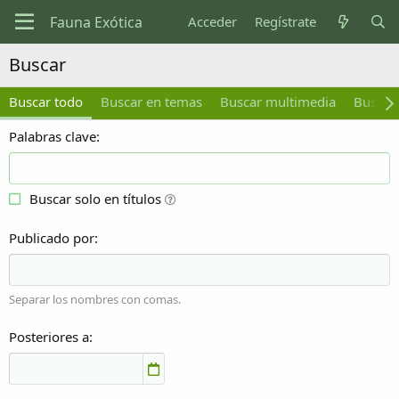
Acceder
Regístrate
Buscar
Buscar todo
Buscar en temas
Buscar multimedia
Buscar
Palabras clave
Buscar solo en títulos
Publicado por
Separar los nombres con comas.
Posteriores a