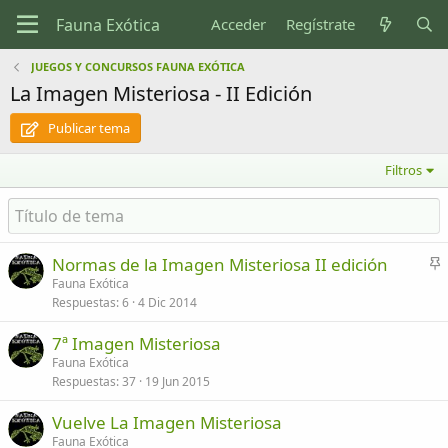
Acceder
Regístrate
JUEGOS Y CONCURSOS FAUNA EXÓTICA
La Imagen Misteriosa - II Edición
Publicar tema
Filtros
Normas de la Imagen Misteriosa II edición
n
Fauna Exótica
Respuestas
6
4 Dic 2014
c
l
7ª Imagen Misteriosa
a
Fauna Exótica
d
Respuestas
37
19 Jun 2015
o
Vuelve La Imagen Misteriosa
Fauna Exótica