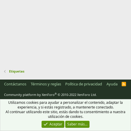
Etiquetas
Contáctanos
Términos y reglas
Política de privacidad
Ayuda
R
S
S
®
Community platform by XenForo
© 2010-2022 XenForo Ltd.
Utilizamos cookies para ayudar a personalizar el contenido, adaptar la
experiencia, y si estás registrado, a mantenerte conectado.
Al continuar utilizando este sitio, estás dando tu consentimiento a nuestra
utilización de cookies.
Aceptar
Saber más…