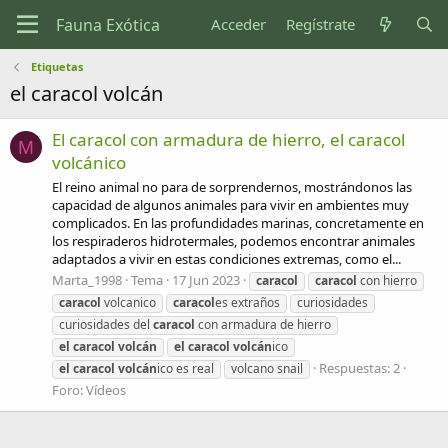
Acceder
Regístrate
Etiquetas
el caracol volcán
El caracol con armadura de hierro, el caracol
M
volcánico
El reino animal no para de sorprendernos, mostrándonos las
capacidad de algunos animales para vivir en ambientes muy
complicados. En las profundidades marinas, concretamente en
los respiraderos hidrotermales, podemos encontrar animales
adaptados a vivir en estas condiciones extremas, como el...
Marta_1998
Tema
17 Jun 2023
caracol
caracol
con hierro
caracol
volcanico
caracol
es extraños
curiosidades
curiosidades del
caracol
con armadura de hierro
el
caracol
volcán
el
caracol
volcán
ico
Respuestas: 2
el
caracol
volcán
ico es real
volcano snail
Foro:
Vídeos