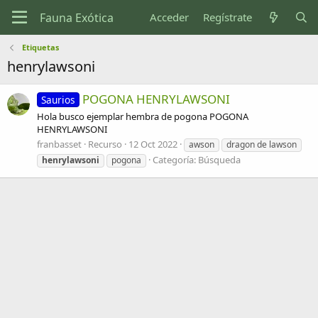
Acceder
Regístrate
Etiquetas
henrylawsoni
POGONA HENRYLAWSONI
Saurios
Hola busco ejemplar hembra de pogona POGONA
HENRYLAWSONI
franbasset
Recurso
12 Oct 2022
awson
dragon de lawson
Categoría:
Búsqueda
henrylawsoni
pogona