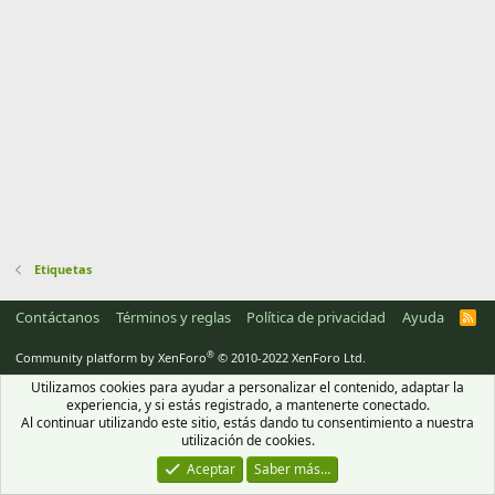
Etiquetas
Contáctanos
Términos y reglas
Política de privacidad
Ayuda
R
S
S
®
Community platform by XenForo
© 2010-2022 XenForo Ltd.
Utilizamos cookies para ayudar a personalizar el contenido, adaptar la
experiencia, y si estás registrado, a mantenerte conectado.
Al continuar utilizando este sitio, estás dando tu consentimiento a nuestra
utilización de cookies.
Aceptar
Saber más…