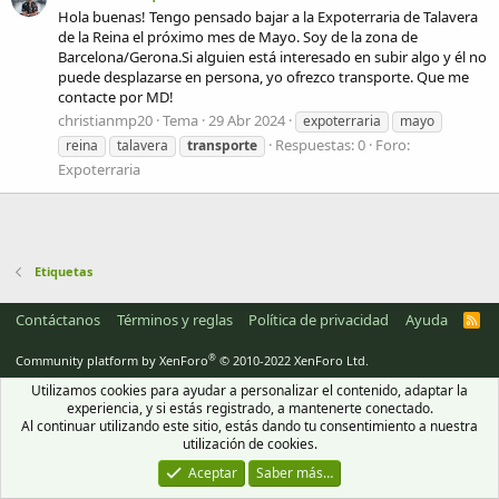
Hola buenas! Tengo pensado bajar a la Expoterraria de Talavera
de la Reina el próximo mes de Mayo. Soy de la zona de
Barcelona/Gerona.Si alguien está interesado en subir algo y él no
puede desplazarse en persona, yo ofrezco transporte. Que me
contacte por MD!
christianmp20
Tema
29 Abr 2024
expoterraria
mayo
Respuestas: 0
Foro:
reina
talavera
transporte
Expoterraria
Etiquetas
Contáctanos
Términos y reglas
Política de privacidad
Ayuda
R
S
S
®
Community platform by XenForo
© 2010-2022 XenForo Ltd.
Utilizamos cookies para ayudar a personalizar el contenido, adaptar la
experiencia, y si estás registrado, a mantenerte conectado.
Al continuar utilizando este sitio, estás dando tu consentimiento a nuestra
utilización de cookies.
Aceptar
Saber más…