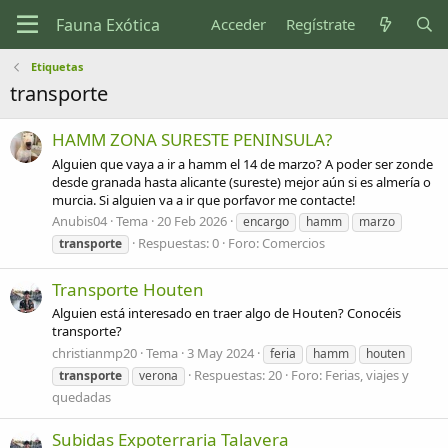
Acceder
Regístrate
Etiquetas
transporte
HAMM ZONA SURESTE PENINSULA?
Alguien que vaya a ir a hamm el 14 de marzo? A poder ser zonde
desde granada hasta alicante (sureste) mejor aún si es almería o
murcia. Si alguien va a ir que porfavor me contacte!
Anubis04
Tema
20 Feb 2026
encargo
hamm
marzo
Respuestas: 0
Foro:
Comercios
transporte
Transporte Houten
Alguien está interesado en traer algo de Houten? Conocéis
transporte?
christianmp20
Tema
3 May 2024
feria
hamm
houten
Respuestas: 20
Foro:
Ferias, viajes y
transporte
verona
quedadas
Subidas Expoterraria Talavera