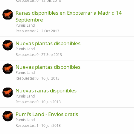
Respuestas
0
12 Dic 2013
Ranas disponibles en Expoterraria Madrid 14
Septiembre
Pumis Land
Respuestas
2
2 Oct 2013
Nuevas plantas disponibles
Pumis Land
Respuestas
0
27 Sep 2013
Nuevas plantas disponibles
Pumis Land
Respuestas
0
16 Jul 2013
Nuevas ranas disponibles
Pumis Land
Respuestas
0
10 Jun 2013
Pumi's Land - Envios gratis
Pumis Land
Respuestas
1
10 Jun 2013