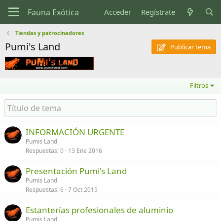
Acceder
Regístrate
Tiendas y patrocinadores
Pumi's Land
Publicar tema
Filtros
INFORMACIÓN URGENTE
Pumis Land
Respuestas
0
13 Ene 2016
Presentación Pumi's Land
Pumis Land
Respuestas
6
7 Oct 2015
Estanterías profesionales de aluminio
Pumis Land