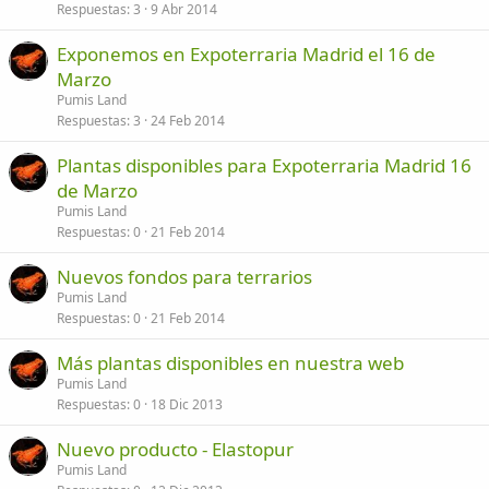
Respuestas
3
9 Abr 2014
Exponemos en Expoterraria Madrid el 16 de
Marzo
Pumis Land
Respuestas
3
24 Feb 2014
Plantas disponibles para Expoterraria Madrid 16
de Marzo
Pumis Land
Respuestas
0
21 Feb 2014
Nuevos fondos para terrarios
Pumis Land
Respuestas
0
21 Feb 2014
Más plantas disponibles en nuestra web
Pumis Land
Respuestas
0
18 Dic 2013
Nuevo producto - Elastopur
Pumis Land