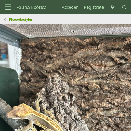
Acceder
Regístrate
Rhacodactyl­us