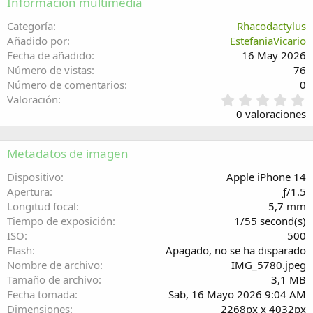
Información multimedia
26
Trebuchet MS
Categoría
Rhacodactyl­us
Verdana
Añadido por
EstefaniaVicario
Fecha de añadido
16 May 2026
Número de vistas
76
Número de comentarios
0
0
Valoración
,
0 valoraciones
0
0
e
Metadatos de imagen
s
t
Dispositivo
Apple iPhone 14
r
Apertura
ƒ/1.5
e
Longitud focal
5,7 mm
l
Tiempo de exposición
1/55 second(s)
l
ISO
500
a
(
Flash
Apagado, no se ha disparado
s
Nombre de archivo
IMG_5780.jpeg
)
Tamaño de archivo
3,1 MB
Fecha tomada
Sab, 16 Mayo 2026 9:04 AM
Dimensiones
2268px x 4032px