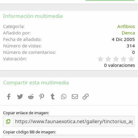
18
Tahoma
22
Times New Roman
Información multimedia
26
Trebuchet MS
Categoría
Anfibios
Verdana
Añadido por
Denca
Fecha de añadido
4 Dic 2005
Número de vistas
314
Número de comentarios
0
0
Valoración
,
0 valoraciones
0
0
e
Compartir esta multimedia
s
t
Facebook
Twitter
Reddit
Pinterest
Tumblr
WhatsApp
Email
Enlace
r
e
l
Copiar enlace de imagen
l
a
(
s
Copiar código BB de imagen
)